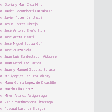
Gloria y Mari Cruz Mina
Javier Lecumberri Larrainzar
Javier Paternáin Unzué
Jesús Torres Obrejo
José Antonio Ereño Elorri
José Areta Irisarri
José Miguel Equiza Goñi
José Zuazu Sola
Juan Luis Santesteban Vidaurre
Juan Mendilazo Larrea
Juan y Manuel Zabalza Sarasa
M.ª Ángeles Esquiroz Vizcay
Manu Gorriz López de Dicastillo
Martín Elia Gorriz
Miren Aranoa Astigarraga
Pablo Martincorena Lizarraga
Pascual Larunbe Bidegain