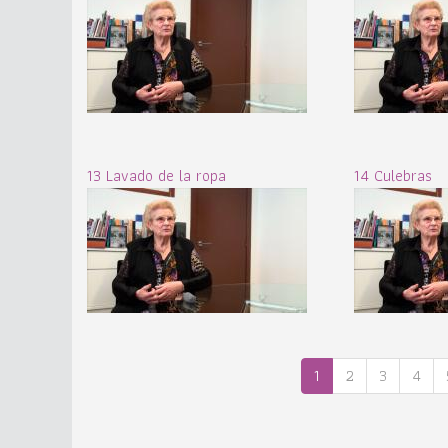
13 Lavado de la ropa
14 Culebras
1
2
3
4