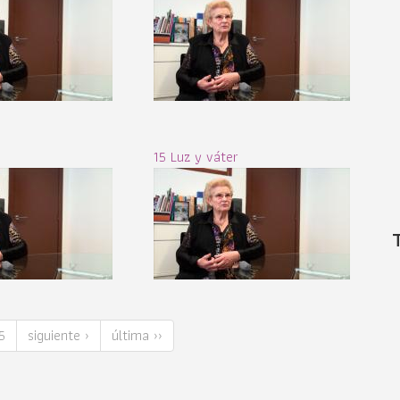
15 Luz y váter
5
siguiente ›
última ››