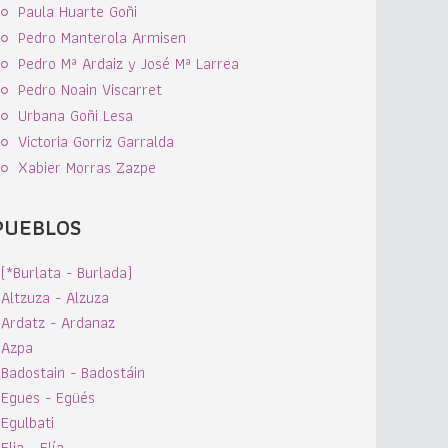
Paula Huarte Goñi
Pedro Manterola Armisen
Pedro Mª Ardaiz y José Mª Larrea
Pedro Noain Viscarret
Urbana Goñi Lesa
Victoria Gorriz Garralda
Xabier Morras Zazpe
PUEBLOS
(*Burlata - Burlada)
Altzuza - Alzuza
Ardatz - Ardanaz
Azpa
Badostain - Badostáin
Egues - Egüés
Egulbati
Elia - Elía