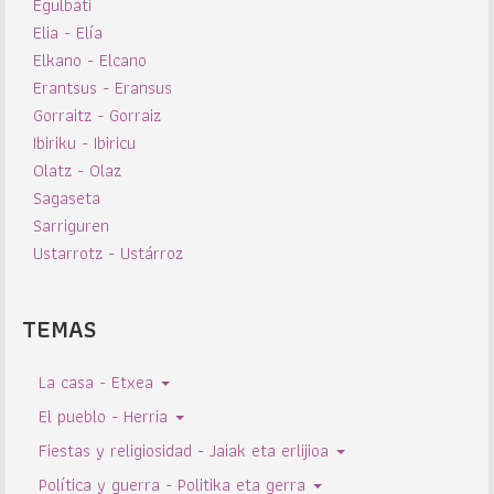
Egulbati
Elia - Elía
Elkano - Elcano
Erantsus - Eransus
Gorraitz - Gorraiz
Ibiriku - Ibiricu
Olatz - Olaz
Sagaseta
Sarriguren
Ustarrotz - Ustárroz
TEMAS
La casa - Etxea
El pueblo - Herria
Fiestas y religiosidad - Jaiak eta erlijioa
Política y guerra - Politika eta gerra