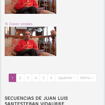
15 Clases sociales
1
2
3
4
5
6
siguiente ›
última ››
SECUENCIAS DE JUAN LUIS
SANTESTEBAN VIDAURRE