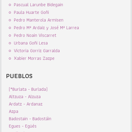
Pascual Larunbe Bidegain
Paula Huarte Goñi
Pedro Manterola Armisen
Pedro Mª Ardaiz y José Mª Larrea
Pedro Noain Viscarret
Urbana Goñi Lesa
Victoria Gorriz Garralda
Xabier Morras Zazpe
PUEBLOS
(*Burlata - Burlada)
Altzuza - Alzuza
Ardatz - Ardanaz
Azpa
Badostain - Badostáin
Egues - Egüés