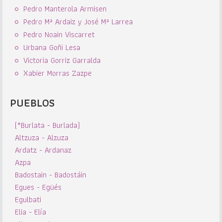
Pedro Manterola Armisen
Pedro Mª Ardaiz y José Mª Larrea
Pedro Noain Viscarret
Urbana Goñi Lesa
Victoria Gorriz Garralda
Xabier Morras Zazpe
PUEBLOS
(*Burlata - Burlada)
Altzuza - Alzuza
Ardatz - Ardanaz
Azpa
Badostain - Badostáin
Egues - Egüés
Egulbati
Elia - Elía