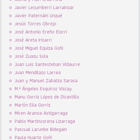
Javier Lecumberri Larrainzar
Javier Paternáin Unzué
Jesús Torres Obrejo
José Antonio Ereño Elorri
José Areta Irisarri
José Miguel Equiza Goñi
José Zuazu Sola
Juan Luis Santesteban Vidaurre
Juan Mendilazo Larrea
Juan y Manuel Zabalza Sarasa
M.ª Ángeles Esquiroz Vizcay
Manu Gorriz López de Dicastillo
Martín Elia Gorriz
Miren Aranoa Astigarraga
Pablo Martincorena Lizarraga
Pascual Larunbe Bidegain
Paula Huarte Goñi