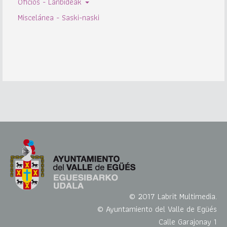
Oficios - Lanbideak
Miscelánea - Saski-naski
© 2017 Labrit Multimedia.
© Ayuntamiento del Valle de Egüés
Calle Garajonay 1