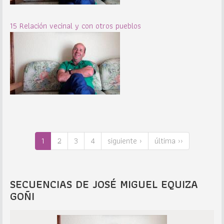
15 Relación vecinal y con otros pueblos
1
2
3
4
siguiente ›
última ››
SECUENCIAS DE JOSÉ MIGUEL EQUIZA
GOÑI