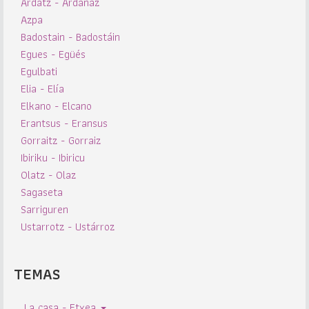
Ardatz - Ardanaz
Azpa
Badostain - Badostáin
Egues - Egüés
Egulbati
Elia - Elía
Elkano - Elcano
Erantsus - Eransus
Gorraitz - Gorraiz
Ibiriku - Ibiricu
Olatz - Olaz
Sagaseta
Sarriguren
Ustarrotz - Ustárroz
TEMAS
La casa - Etxea