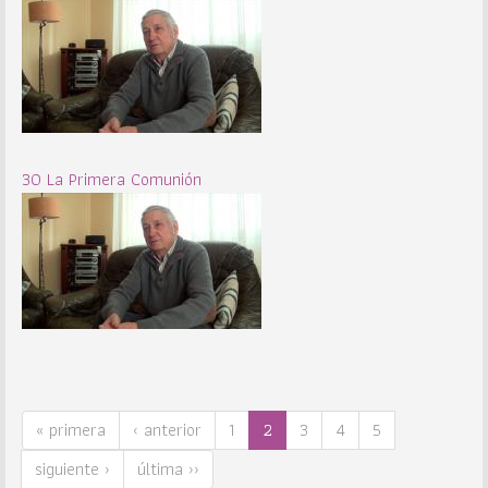
30 La Primera Comunión
« primera
‹ anterior
1
2
3
4
5
siguiente ›
última ››