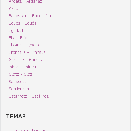
Ardatz - Ardanaz
Azpa
Badostain - Badostáin
Egues - Egüés
Egulbati
Elia - Elía
Elkano - Elcano
Erantsus - Eransus
Gorraitz - Gorraiz
Ibiriku - Ibiricu
Olatz - Olaz
Sagaseta
Sarriguren
Ustarrotz - Ustárroz
TEMAS
La casa - Etxea