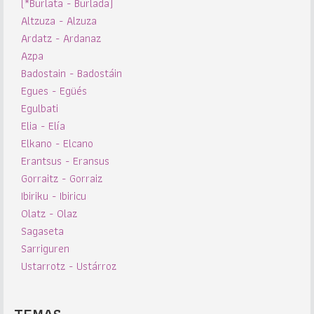
(*Burlata - Burlada)
Altzuza - Alzuza
Ardatz - Ardanaz
Azpa
Badostain - Badostáin
Egues - Egüés
Egulbati
Elia - Elía
Elkano - Elcano
Erantsus - Eransus
Gorraitz - Gorraiz
Ibiriku - Ibiricu
Olatz - Olaz
Sagaseta
Sarriguren
Ustarrotz - Ustárroz