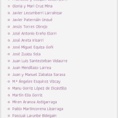
Gloria y Mari Cruz Mina
Javier Lecumberri Larrainzar
Javier Paternáin Unzué
Jesús Torres Obrejo
José Antonio Ereño Elorri
José Areta Irisarri
José Miguel Equiza Goñi
José Zuazu Sola
Juan Luis Santesteban Vidaurre
Juan Mendilazo Larrea
Juan y Manuel Zabalza Sarasa
M.ª Ángeles Esquiroz Vizcay
Manu Gorriz López de Dicastillo
Martín Elia Gorriz
Miren Aranoa Astigarraga
Pablo Martincorena Lizarraga
Pascual Larunbe Bidegain