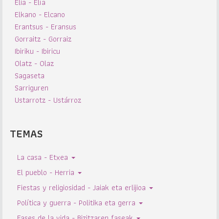
Elia - Elía
Elkano - Elcano
Erantsus - Eransus
Gorraitz - Gorraiz
Ibiriku - Ibiricu
Olatz - Olaz
Sagaseta
Sarriguren
Ustarrotz - Ustárroz
TEMAS
La casa - Etxea
El pueblo - Herria
Fiestas y religiosidad - Jaiak eta erlijioa
Política y guerra - Politika eta gerra
Fases de la vida - Bizitzaren faseak