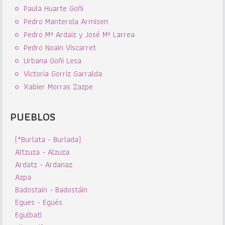
Paula Huarte Goñi
Pedro Manterola Armisen
Pedro Mª Ardaiz y José Mª Larrea
Pedro Noain Viscarret
Urbana Goñi Lesa
Victoria Gorriz Garralda
Xabier Morras Zazpe
PUEBLOS
(*Burlata - Burlada)
Altzuza - Alzuza
Ardatz - Ardanaz
Azpa
Badostain - Badostáin
Egues - Egüés
Egulbati