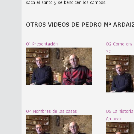
saca el santo y se bendicen los campos.
OTROS VIDEOS DE PEDRO Mª ARDAI
01 Presentación
02 Como era e
70
04 Nombres de las casas
05 La histori
Amocain