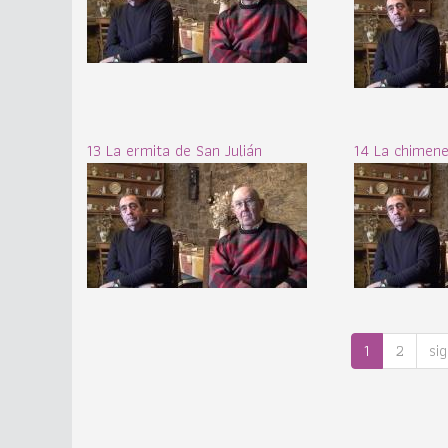
13 La ermita de San Julián
14 La chimene
1
2
sig