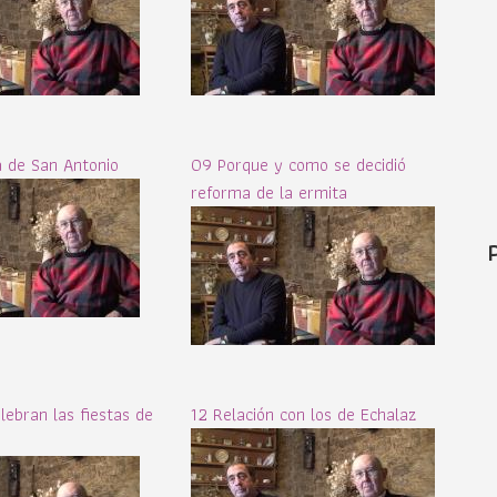
 de San Antonio
09 Porque y como se decidió
reforma de la ermita
lebran las fiestas de
12 Relación con los de Echalaz