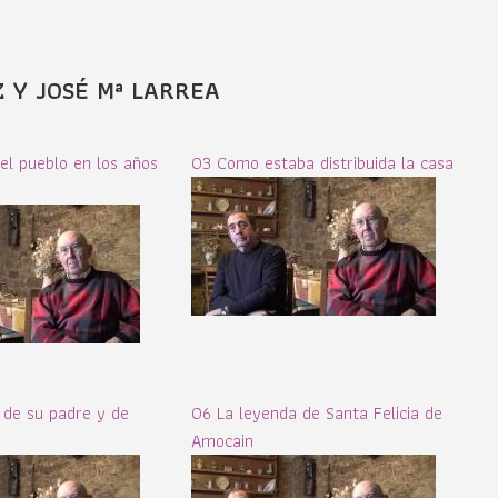
Z Y JOSÉ Mª LARREA
l pueblo en los años
03 Como estaba distribuida la casa
a de su padre y de
06 La leyenda de Santa Felicia de
Amocain