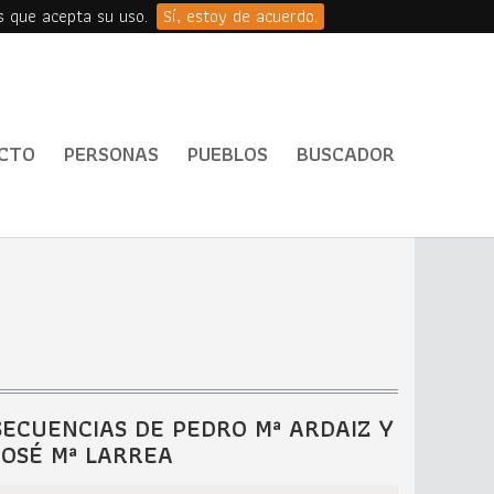
s que acepta su uso.
Sí, estoy de acuerdo.
CTO
PERSONAS
PUEBLOS
BUSCADOR
SECUENCIAS DE PEDRO Mª ARDAIZ Y
JOSÉ Mª LARREA