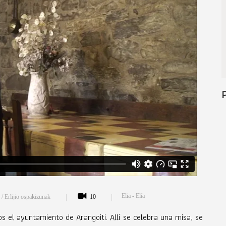
Elia - Elía
 / Erlijio ospakizunak
10
os el ayuntamiento de Arangoiti. Allí se celebra una misa, se