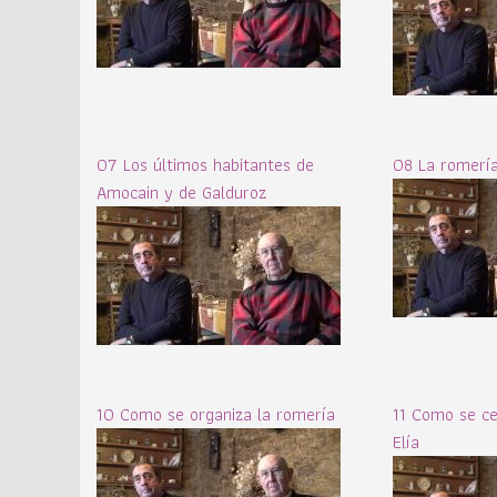
07 Los últimos habitantes de
08 La romería
Amocain y de Galduroz
10 Como se organiza la romería
11 Como se ce
Elía