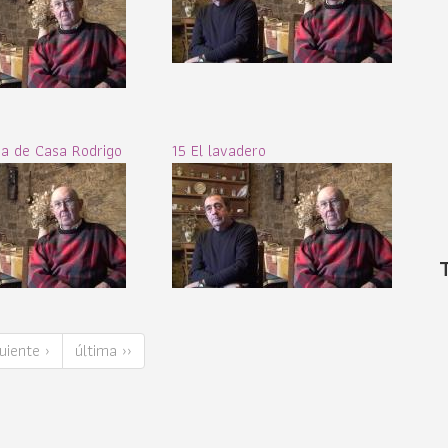
a de Casa Rodrigo
15 El lavadero
uiente ›
última ››