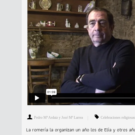
Pedro Mª Ardaiz y José Mª Larrea
Celebraciones religiosas
La romería la organizan un año los de Elía y otros añ