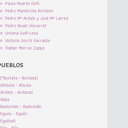
Paula Huarte Goñi
Pedro Manterola Armisen
Pedro Mª Ardaiz y José Mª Larrea
Pedro Noain Viscarret
Urbana Goñi Lesa
Victoria Gorriz Garralda
Xabier Morras Zazpe
PUEBLOS
(*Burlata - Burlada)
Altzuza - Alzuza
Ardatz - Ardanaz
Azpa
Badostain - Badostáin
Egues - Egüés
Egulbati
Elia - Elía