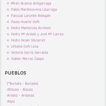
Miren Aranoa Astigarraga
Pablo Martincorena Lizarraga
Pascual Larunbe Bidegain
Paula Huarte Goñi
Pedro Manterola Armisen
Pedro Mª Ardaiz y José Mª Larrea
Pedro Noain Viscarret
Urbana Goñi Lesa
Victoria Gorriz Garralda
Xabier Morras Zazpe
PUEBLOS
(*Burlata - Burlada)
Altzuza - Alzuza
Ardatz - Ardanaz
Azpa