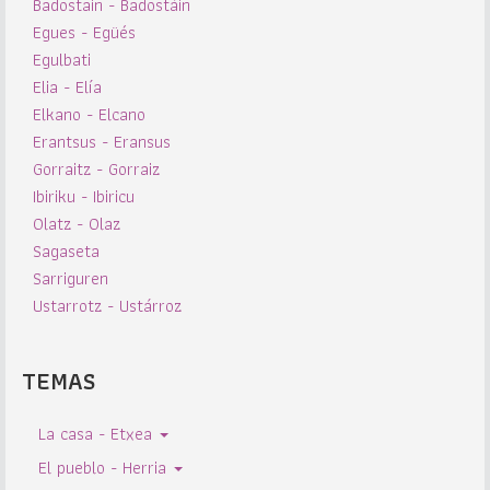
Badostain - Badostáin
Egues - Egüés
Egulbati
Elia - Elía
Elkano - Elcano
Erantsus - Eransus
Gorraitz - Gorraiz
Ibiriku - Ibiricu
Olatz - Olaz
Sagaseta
Sarriguren
Ustarrotz - Ustárroz
TEMAS
La casa - Etxea
El pueblo - Herria