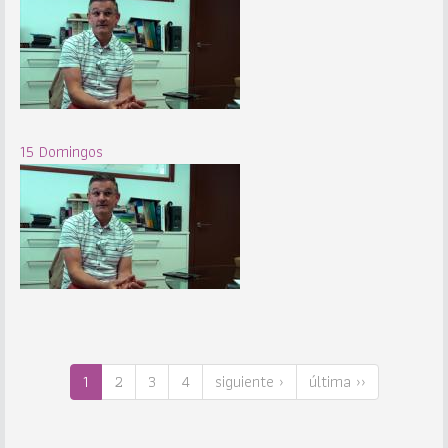
15 Domingos
1
2
3
4
siguiente ›
última ››