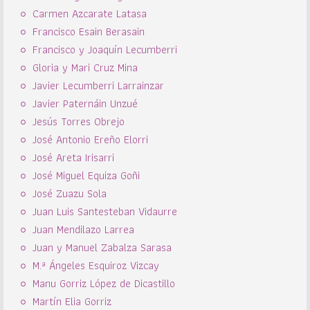
Carmen Azcarate Latasa
Francisco Esain Berasain
Francisco y Joaquín Lecumberri
Gloria y Mari Cruz Mina
Javier Lecumberri Larrainzar
Javier Paternáin Unzué
Jesús Torres Obrejo
José Antonio Ereño Elorri
José Areta Irisarri
José Miguel Equiza Goñi
José Zuazu Sola
Juan Luis Santesteban Vidaurre
Juan Mendilazo Larrea
Juan y Manuel Zabalza Sarasa
M.ª Ángeles Esquiroz Vizcay
Manu Gorriz López de Dicastillo
Martín Elia Gorriz