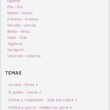
Egulbati
Elia - Elía
Elkano - Elcano
Erantsus - Eransus
Gorraitz - Gorraiz
Ibiriku - Ibiricu
Olatz - Olaz
Sagaseta
Sarriguren
Ustarrotz - Ustárroz
TEMAS
La casa - Etxea
El pueblo - Herria
Fiestas y religiosidad - Jaiak eta erlijioa
Política y guerra - Politika eta gerra