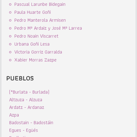
Pascual Larunbe Bidegain
Paula Huarte Goñi
Pedro Manterola Armisen
Pedro Mª Ardaiz y José Mª Larrea
Pedro Noain Viscarret
Urbana Goñi Lesa
Victoria Gorriz Garralda
Xabier Morras Zazpe
PUEBLOS
(*Burlata - Burlada)
Altzuza - Alzuza
Ardatz - Ardanaz
Azpa
Badostain - Badostáin
Egues - Egüés