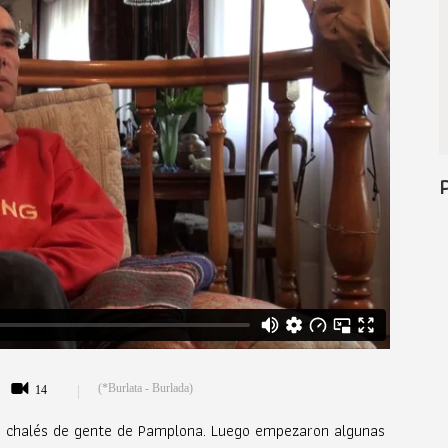
(*Burlata - Burlada)
14
os chalés de gente de Pamplona. Luego empezaron algunas