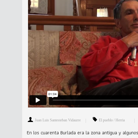
Juan Luis Santesteban Vidaurre
El pueblo / Herria
En los cuarenta Burlada era la zona antigua y algun