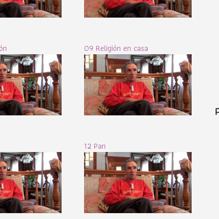
ón
09 Religión en casa
12 Pan