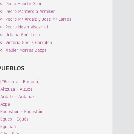
Paula Huarte Goñi
Pedro Manterola Armisen
Pedro Mª Ardaiz y José Mª Larrea
Pedro Noain Viscarret
Urbana Goñi Lesa
Victoria Gorriz Garralda
Xabier Morras Zazpe
PUEBLOS
(*Burlata - Burlada)
Altzuza - Alzuza
Ardatz - Ardanaz
Azpa
Badostain - Badostáin
Egues - Egüés
Egulbati
Elia - Elía