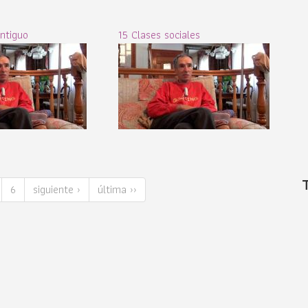
antiguo
15 Clases sociales
6
siguiente ›
última ››