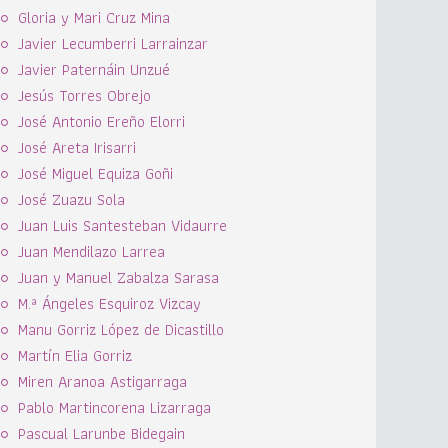
Gloria y Mari Cruz Mina
Javier Lecumberri Larrainzar
Javier Paternáin Unzué
Jesús Torres Obrejo
José Antonio Ereño Elorri
José Areta Irisarri
José Miguel Equiza Goñi
José Zuazu Sola
Juan Luis Santesteban Vidaurre
Juan Mendilazo Larrea
Juan y Manuel Zabalza Sarasa
M.ª Ángeles Esquiroz Vizcay
Manu Gorriz López de Dicastillo
Martín Elia Gorriz
Miren Aranoa Astigarraga
Pablo Martincorena Lizarraga
Pascual Larunbe Bidegain