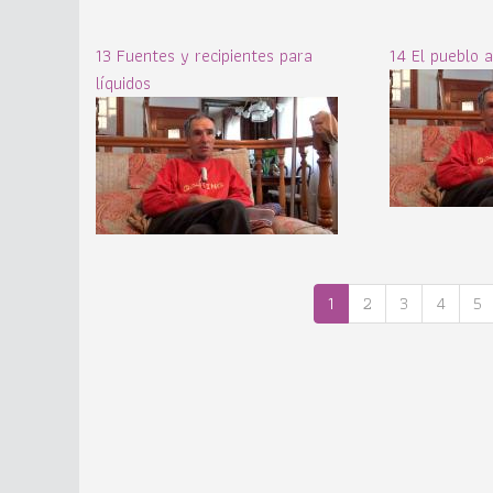
13 Fuentes y recipientes para
14 El pueblo 
líquidos
1
2
3
4
5