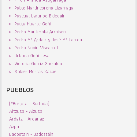
Pablo Martincorena Lizarraga
Pascual Larunbe Bidegain
Paula Huarte Goñi
Pedro Manterola Armisen
Pedro Mª Ardaiz y José Mª Larrea
Pedro Noain Viscarret
Urbana Goñi Lesa
Victoria Gorriz Garralda
Xabier Morras Zazpe
PUEBLOS
(*Burlata - Burlada)
Altzuza - Alzuza
Ardatz - Ardanaz
Azpa
Badostain - Badostáin