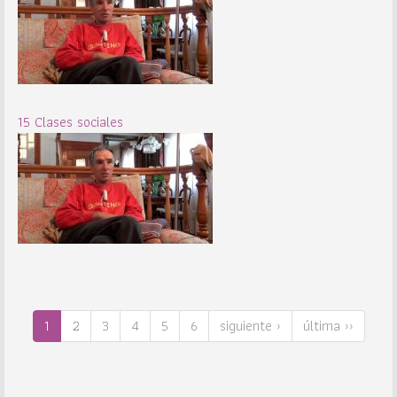
15 Clases sociales
1
2
3
4
5
6
siguiente ›
última ››