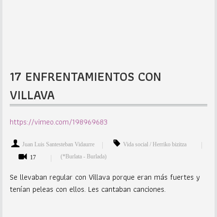
17 ENFRENTAMIENTOS CON
VILLAVA
https://vimeo.com/198969683
Juan Luis Santesteban Vidaurre
Vida social / Herriko bizitza
(*Burlata - Burlada)
17
Se llevaban regular con Villava porque eran más fuertes y
tenían peleas con ellos. Les cantaban canciones.