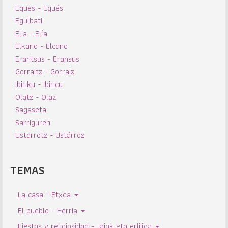
Egues - Egüés
Egulbati
Elia - Elía
Elkano - Elcano
Erantsus - Eransus
Gorraitz - Gorraiz
Ibiriku - Ibiricu
Olatz - Olaz
Sagaseta
Sarriguren
Ustarrotz - Ustárroz
TEMAS
La casa - Etxea
El pueblo - Herria
Fiestas y religiosidad - Jaiak eta erlijioa