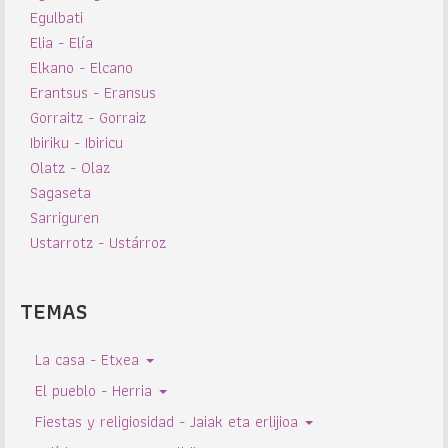
Egulbati
Elia - Elía
Elkano - Elcano
Erantsus - Eransus
Gorraitz - Gorraiz
Ibiriku - Ibiricu
Olatz - Olaz
Sagaseta
Sarriguren
Ustarrotz - Ustárroz
TEMAS
La casa - Etxea
El pueblo - Herria
Fiestas y religiosidad - Jaiak eta erlijioa