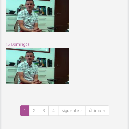
15 Domingos
1
2
3
4
siguiente ›
última ››