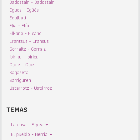
Badostain - Badostáin
Egues - Egüés
Egulbati
Elia - Elía
Elkano - Elcano
Erantsus - Eransus
Gorraitz - Gorraiz
Ibiriku - Ibiricu
Olatz - Olaz
Sagaseta
Sarriguren
Ustarrotz - Ustárroz
TEMAS
La casa - Etxea
El pueblo - Herria