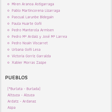
Miren Aranoa Astigarraga
Pablo Martincorena Lizarraga
Pascual Larunbe Bidegain
Paula Huarte Goñi
Pedro Manterola Armisen
Pedro Mª Ardaiz y José Mª Larrea
Pedro Noain Viscarret
Urbana Goñi Lesa
Victoria Gorriz Garralda
Xabier Morras Zazpe
PUEBLOS
(*Burlata - Burlada)
Altzuza - Alzuza
Ardatz - Ardanaz
Azpa