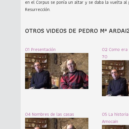
en el Corpus se ponía un altar y se daba la vuelta al
Resurrección.
OTROS VIDEOS DE PEDRO Mª ARDAI
01 Presentación
02 Como era e
70
04 Nombres de las casas
05 La histori
Amocain