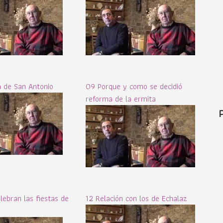
 de San Antonio
09 Porque y como se decidió
reforma de la ermita
lebran las fiestas de
12 Relación con los de Echalaz