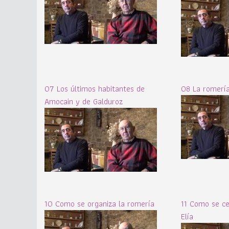
07 Los últimos habitantes de
08 La romería
Amocain y de Galduroz
10 Como se organiza la romería
11 Como se ce
Elía