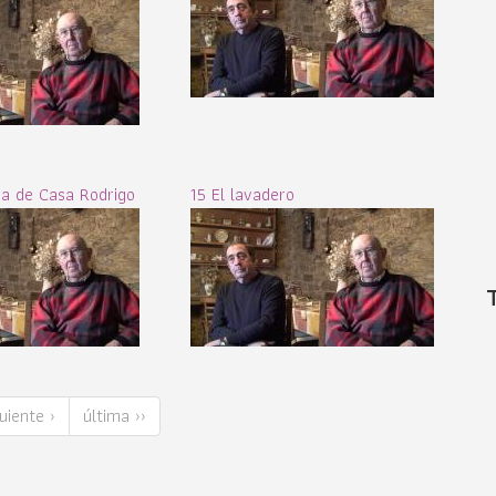
a de Casa Rodrigo
15 El lavadero
uiente ›
última ››