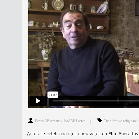
Pedro Mª Ardaiz y José Mª Larrea
Ciclo festivo religioso / 
Antes se celebraban los carnavales en Elía. Ahora los 