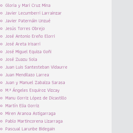
Gloria y Mari Cruz Mina
Javier Lecumberri Larrainzar
Javier Paternáin Unzué
Jesús Torres Obrejo
José Antonio Ereño Elorri
José Areta Irisarri
José Miguel Equiza Goñi
José Zuazu Sola
Juan Luis Santesteban Vidaurre
Juan Mendilazo Larrea
Juan y Manuel Zabalza Sarasa
M.ª Ángeles Esquiroz Vizcay
Manu Gorriz López de Dicastillo
Martín Elia Gorriz
Miren Aranoa Astigarraga
Pablo Martincorena Lizarraga
Pascual Larunbe Bidegain