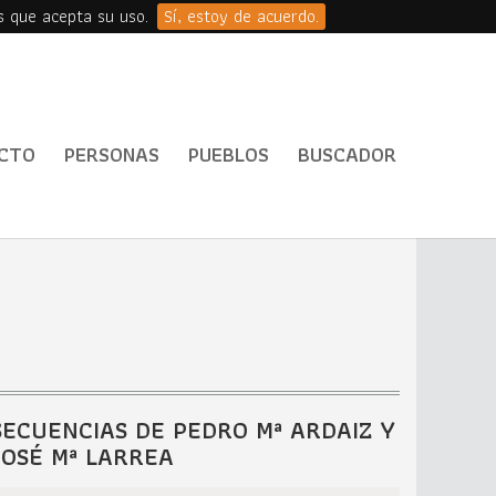
s que acepta su uso.
Sí, estoy de acuerdo.
CTO
PERSONAS
PUEBLOS
BUSCADOR
SECUENCIAS DE PEDRO Mª ARDAIZ Y
JOSÉ Mª LARREA