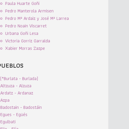
Paula Huarte Goñi
Pedro Manterola Armisen
Pedro Mª Ardaiz y José Mª Larrea
Pedro Noain Viscarret
Urbana Goñi Lesa
Victoria Gorriz Garralda
Xabier Morras Zazpe
PUEBLOS
(*Burlata - Burlada)
Altzuza - Alzuza
Ardatz - Ardanaz
Azpa
Badostain - Badostáin
Egues - Egüés
Egulbati
Elia - Elía