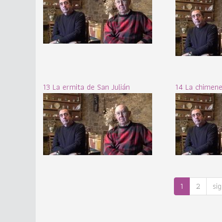
13 La ermita de San Julián
14 La chimene
1
2
sig