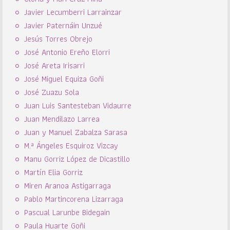
Javier Lecumberri Larrainzar
Javier Paternáin Unzué
Jesús Torres Obrejo
José Antonio Ereño Elorri
José Areta Irisarri
José Miguel Equiza Goñi
José Zuazu Sola
Juan Luis Santesteban Vidaurre
Juan Mendilazo Larrea
Juan y Manuel Zabalza Sarasa
M.ª Ángeles Esquiroz Vizcay
Manu Gorriz López de Dicastillo
Martín Elia Gorriz
Miren Aranoa Astigarraga
Pablo Martincorena Lizarraga
Pascual Larunbe Bidegain
Paula Huarte Goñi