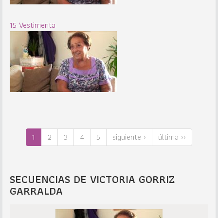
15 Vestimenta
1
2
3
4
5
siguiente ›
última ››
SECUENCIAS DE VICTORIA GORRIZ
GARRALDA