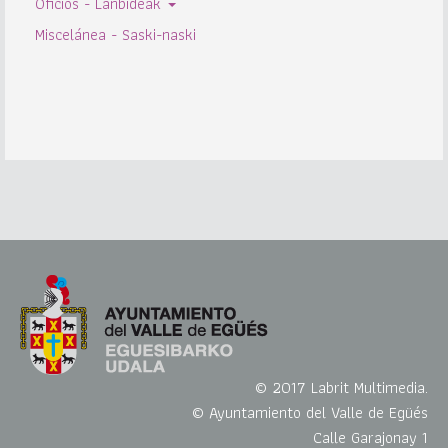
Oficios - Lanbideak
Miscelánea - Saski-naski
© 2017 Labrit Multimedia.
© Ayuntamiento del Valle de Egüés
Calle Garajonay 1