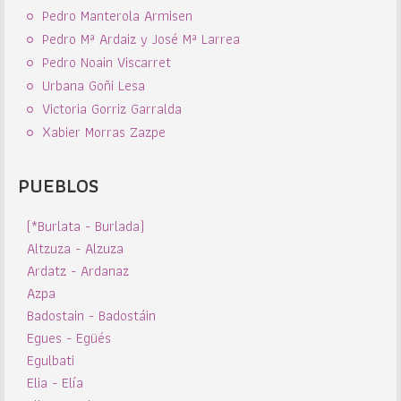
Pedro Manterola Armisen
Pedro Mª Ardaiz y José Mª Larrea
Pedro Noain Viscarret
Urbana Goñi Lesa
Victoria Gorriz Garralda
Xabier Morras Zazpe
PUEBLOS
(*Burlata - Burlada)
Altzuza - Alzuza
Ardatz - Ardanaz
Azpa
Badostain - Badostáin
Egues - Egüés
Egulbati
Elia - Elía