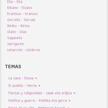
Elia - Elía
Elkano - Elcano
Erantsus - Eransus
Gorraitz - Gorraiz
Ibiriku - Ibiricu
Olatz - Olaz
Sagaseta
Sarriguren
Ustarrotz - Ustárroz
TEMAS
La casa - Etxea
El pueblo - Herria
Fiestas y religiosidad - Jaiak eta erlijioa
Política y guerra - Politika eta gerra
Fases de la vida - Bizitzaren faseak