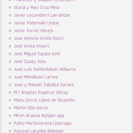
Gloria y Mari Cruz Mina
Javier Lecumberri Larrainzar
Javier Paternáin Unzué
Jesús Torres Obrejo
José Antonio Ereño Elorri
José Areta Irisarri
José Miguel Equiza Goñi
José Zuazu Sola
Juan Luis Santesteban Vidaurre
Juan Mendilazo Larrea
Juan y Manuel Zabalza Sarasa
M.ª Ángeles Esquiroz Vizcay
Manu Gorriz López de Dicastillo
Martín Elia Gorriz
Miren Aranoa Astigarraga
Pablo Martincorena Lizarraga
Pascual Larunbe Bidegain