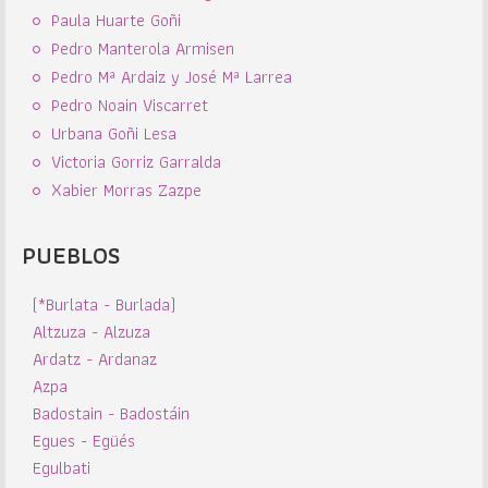
Paula Huarte Goñi
Pedro Manterola Armisen
Pedro Mª Ardaiz y José Mª Larrea
Pedro Noain Viscarret
Urbana Goñi Lesa
Victoria Gorriz Garralda
Xabier Morras Zazpe
PUEBLOS
(*Burlata - Burlada)
Altzuza - Alzuza
Ardatz - Ardanaz
Azpa
Badostain - Badostáin
Egues - Egüés
Egulbati