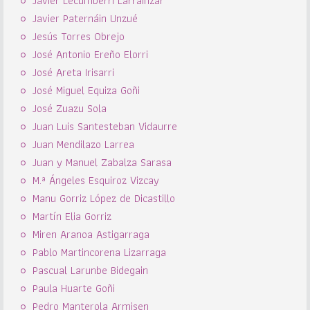
Javier Lecumberri Larrainzar
Javier Paternáin Unzué
Jesús Torres Obrejo
José Antonio Ereño Elorri
José Areta Irisarri
José Miguel Equiza Goñi
José Zuazu Sola
Juan Luis Santesteban Vidaurre
Juan Mendilazo Larrea
Juan y Manuel Zabalza Sarasa
M.ª Ángeles Esquiroz Vizcay
Manu Gorriz López de Dicastillo
Martín Elia Gorriz
Miren Aranoa Astigarraga
Pablo Martincorena Lizarraga
Pascual Larunbe Bidegain
Paula Huarte Goñi
Pedro Manterola Armisen