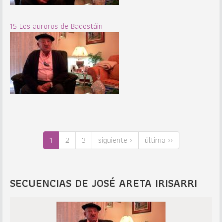
15 Los auroros de Badostáin
1
2
3
siguiente ›
última ››
SECUENCIAS DE JOSÉ ARETA IRISARRI