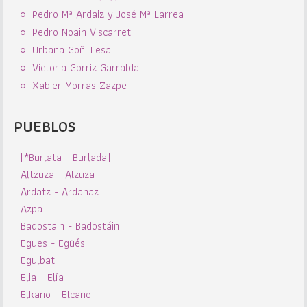
Pedro Mª Ardaiz y José Mª Larrea
Pedro Noain Viscarret
Urbana Goñi Lesa
Victoria Gorriz Garralda
Xabier Morras Zazpe
PUEBLOS
(*Burlata - Burlada)
Altzuza - Alzuza
Ardatz - Ardanaz
Azpa
Badostain - Badostáin
Egues - Egüés
Egulbati
Elia - Elía
Elkano - Elcano