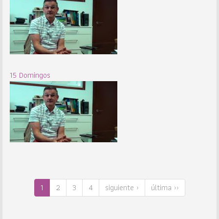
15 Domingos
1
2
3
4
siguiente ›
última ››