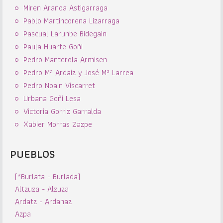
Miren Aranoa Astigarraga
Pablo Martincorena Lizarraga
Pascual Larunbe Bidegain
Paula Huarte Goñi
Pedro Manterola Armisen
Pedro Mª Ardaiz y José Mª Larrea
Pedro Noain Viscarret
Urbana Goñi Lesa
Victoria Gorriz Garralda
Xabier Morras Zazpe
PUEBLOS
(*Burlata - Burlada)
Altzuza - Alzuza
Ardatz - Ardanaz
Azpa