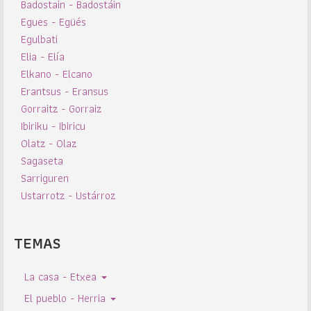
Badostain - Badostáin
Egues - Egüés
Egulbati
Elia - Elía
Elkano - Elcano
Erantsus - Eransus
Gorraitz - Gorraiz
Ibiriku - Ibiricu
Olatz - Olaz
Sagaseta
Sarriguren
Ustarrotz - Ustárroz
TEMAS
La casa - Etxea
El pueblo - Herria