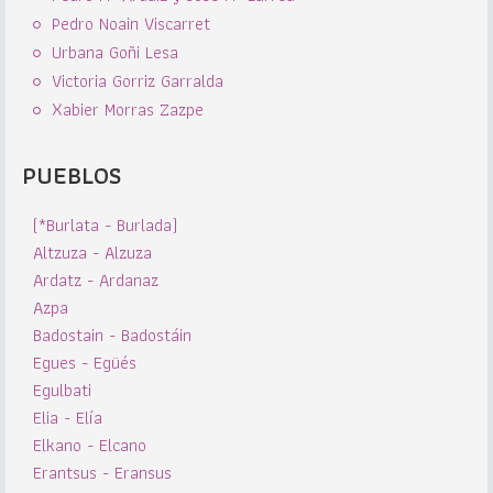
Pedro Noain Viscarret
Urbana Goñi Lesa
Victoria Gorriz Garralda
Xabier Morras Zazpe
PUEBLOS
(*Burlata - Burlada)
Altzuza - Alzuza
Ardatz - Ardanaz
Azpa
Badostain - Badostáin
Egues - Egüés
Egulbati
Elia - Elía
Elkano - Elcano
Erantsus - Eransus