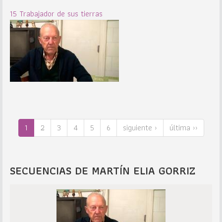
15 Trabajador de sus tierras
1
2
3
4
5
6
siguiente ›
última ››
SECUENCIAS DE MARTÍN ELIA GORRIZ