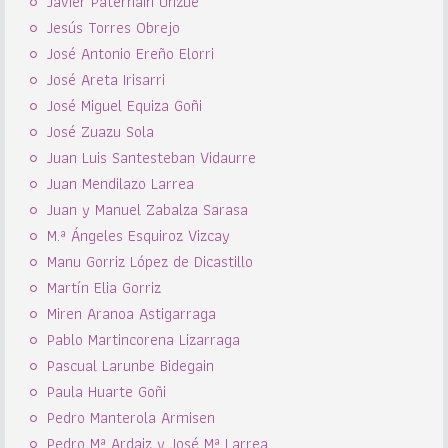
Javier Paternáin Unzué
Jesús Torres Obrejo
José Antonio Ereño Elorri
José Areta Irisarri
José Miguel Equiza Goñi
José Zuazu Sola
Juan Luis Santesteban Vidaurre
Juan Mendilazo Larrea
Juan y Manuel Zabalza Sarasa
M.ª Ángeles Esquiroz Vizcay
Manu Gorriz López de Dicastillo
Martín Elia Gorriz
Miren Aranoa Astigarraga
Pablo Martincorena Lizarraga
Pascual Larunbe Bidegain
Paula Huarte Goñi
Pedro Manterola Armisen
Pedro Mª Ardaiz y José Mª Larrea