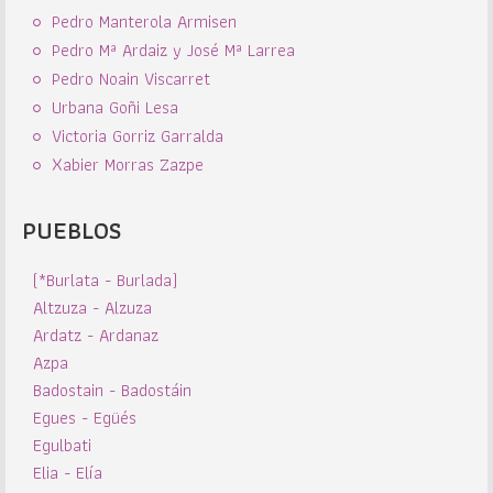
Pedro Manterola Armisen
Pedro Mª Ardaiz y José Mª Larrea
Pedro Noain Viscarret
Urbana Goñi Lesa
Victoria Gorriz Garralda
Xabier Morras Zazpe
PUEBLOS
(*Burlata - Burlada)
Altzuza - Alzuza
Ardatz - Ardanaz
Azpa
Badostain - Badostáin
Egues - Egüés
Egulbati
Elia - Elía