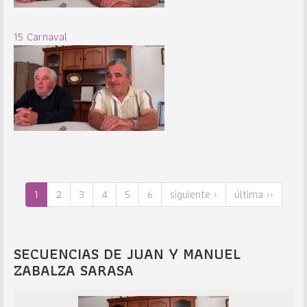
15 Carnaval
1
2
3
4
5
6
siguiente ›
última ››
SECUENCIAS DE JUAN Y MANUEL
ZABALZA SARASA