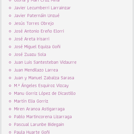
Javier Lecumberri Larrainzar
Javier Paternáin Unzué
Jesús Torres Obrejo
José Antonio Ereño Elorri
José Areta Irisarri
José Miguel Equiza Goñi
José Zuazu Sola
Juan Luis Santesteban Vidaurre
Juan Mendilazo Larrea
Juan y Manuel Zabalza Sarasa
M.ª Ángeles Esquiroz Vizcay
Manu Gorriz López de Dicastillo
Martín Elia Gorriz
Miren Aranoa Astigarraga
Pablo Martincorena Lizarraga
Pascual Larunbe Bidegain
Paula Huarte Goñi