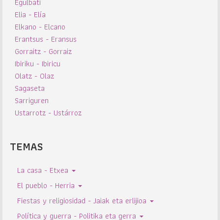
Egulbati
Elia - Elía
Elkano - Elcano
Erantsus - Eransus
Gorraitz - Gorraiz
Ibiriku - Ibiricu
Olatz - Olaz
Sagaseta
Sarriguren
Ustarrotz - Ustárroz
TEMAS
La casa - Etxea
El pueblo - Herria
Fiestas y religiosidad - Jaiak eta erlijioa
Política y guerra - Politika eta gerra