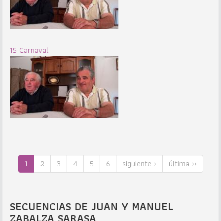
15 Carnaval
1
2
3
4
5
6
siguiente ›
última ››
SECUENCIAS DE JUAN Y MANUEL
ZABALZA SARASA