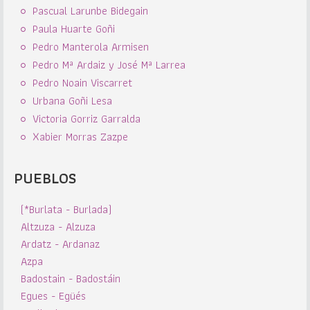
Pascual Larunbe Bidegain
Paula Huarte Goñi
Pedro Manterola Armisen
Pedro Mª Ardaiz y José Mª Larrea
Pedro Noain Viscarret
Urbana Goñi Lesa
Victoria Gorriz Garralda
Xabier Morras Zazpe
PUEBLOS
(*Burlata - Burlada)
Altzuza - Alzuza
Ardatz - Ardanaz
Azpa
Badostain - Badostáin
Egues - Egüés