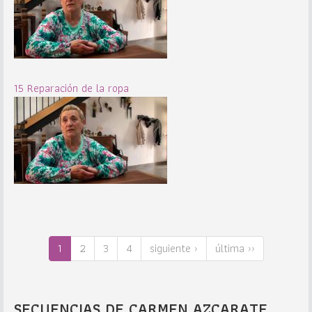
15 Reparación de la ropa
1
2
3
4
siguiente ›
última ››
SECUENCIAS DE CARMEN AZCARATE