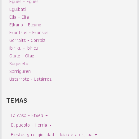
Egues - Egüés
Egulbati
Elia - Elía
Elkano - Elcano
Erantsus - Eransus
Gorraitz - Gorraiz
Ibiriku - Ibiricu
Olatz - Olaz
Sagaseta
Sarriguren
Ustarrotz - Ustárroz
TEMAS
La casa - Etxea
El pueblo - Herria
Fiestas y religiosidad - Jaiak eta erlijioa