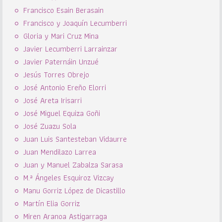
Francisco Esain Berasain
Francisco y Joaquín Lecumberri
Gloria y Mari Cruz Mina
Javier Lecumberri Larrainzar
Javier Paternáin Unzué
Jesús Torres Obrejo
José Antonio Ereño Elorri
José Areta Irisarri
José Miguel Equiza Goñi
José Zuazu Sola
Juan Luis Santesteban Vidaurre
Juan Mendilazo Larrea
Juan y Manuel Zabalza Sarasa
M.ª Ángeles Esquiroz Vizcay
Manu Gorriz López de Dicastillo
Martín Elia Gorriz
Miren Aranoa Astigarraga