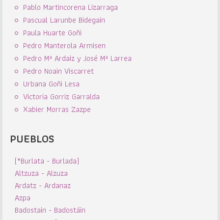
Pablo Martincorena Lizarraga
Pascual Larunbe Bidegain
Paula Huarte Goñi
Pedro Manterola Armisen
Pedro Mª Ardaiz y José Mª Larrea
Pedro Noain Viscarret
Urbana Goñi Lesa
Victoria Gorriz Garralda
Xabier Morras Zazpe
PUEBLOS
(*Burlata - Burlada)
Altzuza - Alzuza
Ardatz - Ardanaz
Azpa
Badostain - Badostáin