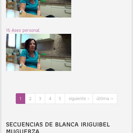
15 Aseo personal
1
2
3
4
5
siguiente ›
última ››
SECUENCIAS DE BLANCA IRIGUIBEL
MUGUERZA