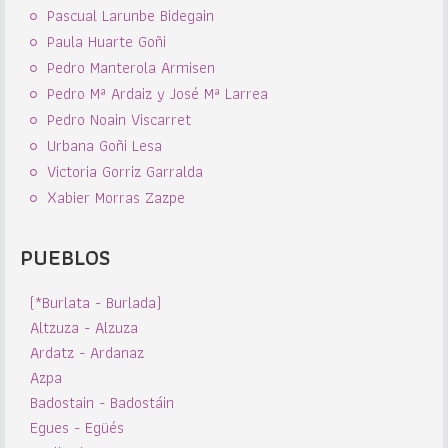
Pascual Larunbe Bidegain
Paula Huarte Goñi
Pedro Manterola Armisen
Pedro Mª Ardaiz y José Mª Larrea
Pedro Noain Viscarret
Urbana Goñi Lesa
Victoria Gorriz Garralda
Xabier Morras Zazpe
PUEBLOS
(*Burlata - Burlada)
Altzuza - Alzuza
Ardatz - Ardanaz
Azpa
Badostain - Badostáin
Egues - Egüés