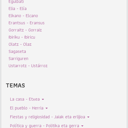
Egulbati
Elia - Elía
Elkano - Elcano
Erantsus - Eransus
Gorraitz - Gorraiz
Ibiriku - Ibiricu
Olatz - Olaz
Sagaseta
Sarriguren
Ustarrotz - Ustárroz
TEMAS
La casa - Etxea
El pueblo - Herria
Fiestas y religiosidad - Jaiak eta erlijioa
Política y guerra - Politika eta gerra