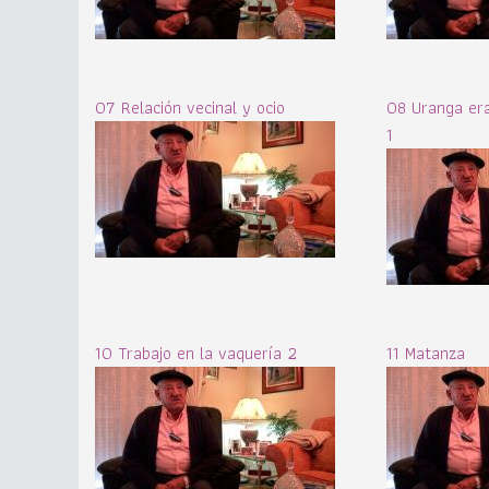
07 Relación vecinal y ocio
08 Uranga era
1
10 Trabajo en la vaquería 2
11 Matanza