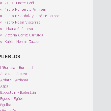
Paula Huarte Goñi
Pedro Manterola Armisen
Pedro Mª Ardaiz y José Mª Larrea
Pedro Noain Viscarret
Urbana Goñi Lesa
Victoria Gorriz Garralda
Xabier Morras Zazpe
PUEBLOS
(*Burlata - Burlada)
Altzuza - Alzuza
Ardatz - Ardanaz
Azpa
Badostain - Badostáin
Egues - Egüés
Egulbati
Elia - Elía