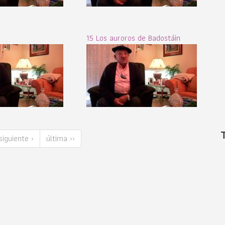
15 Los auroros de Badostáin
siguiente ›
última ››