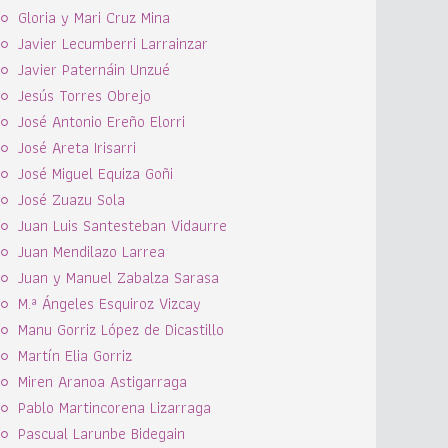
Gloria y Mari Cruz Mina
Javier Lecumberri Larrainzar
Javier Paternáin Unzué
Jesús Torres Obrejo
José Antonio Ereño Elorri
José Areta Irisarri
José Miguel Equiza Goñi
José Zuazu Sola
Juan Luis Santesteban Vidaurre
Juan Mendilazo Larrea
Juan y Manuel Zabalza Sarasa
M.ª Ángeles Esquiroz Vizcay
Manu Gorriz López de Dicastillo
Martín Elia Gorriz
Miren Aranoa Astigarraga
Pablo Martincorena Lizarraga
Pascual Larunbe Bidegain