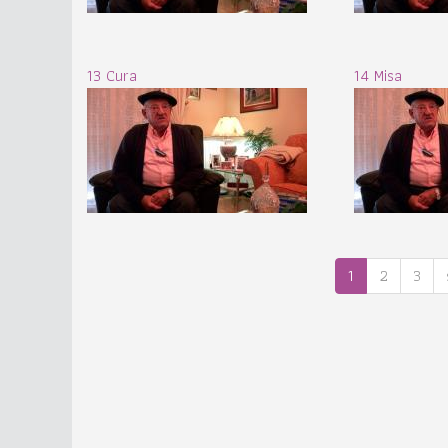
13 Cura
14 Misa
1
2
3