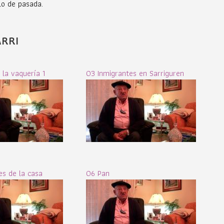
blo de pasada.
ARRI
 la vaquería 1
03 Inmigrantes en Sarriguren
es de la casa
06 Pan