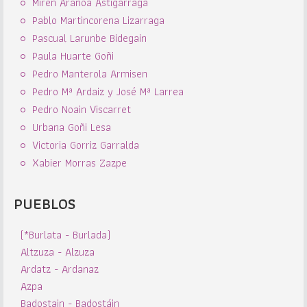
Miren Aranoa Astigarraga
Pablo Martincorena Lizarraga
Pascual Larunbe Bidegain
Paula Huarte Goñi
Pedro Manterola Armisen
Pedro Mª Ardaiz y José Mª Larrea
Pedro Noain Viscarret
Urbana Goñi Lesa
Victoria Gorriz Garralda
Xabier Morras Zazpe
PUEBLOS
(*Burlata - Burlada)
Altzuza - Alzuza
Ardatz - Ardanaz
Azpa
Badostain - Badostáin