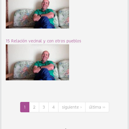
15 Relación vecinal y con otros pueblos
1
2
3
4
siguiente ›
última ››