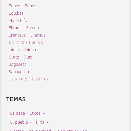
Egues - Egüés
Egulbati
Elia - Elía
Elkano - Elcano
Erantsus - Eransus
Gorraitz - Gorraiz
Ibiriku - Ibiricu
Olatz - Olaz
Sagaseta
Sarriguren
Ustarrotz - Ustárroz
TEMAS
La casa - Etxea
El pueblo - Herria