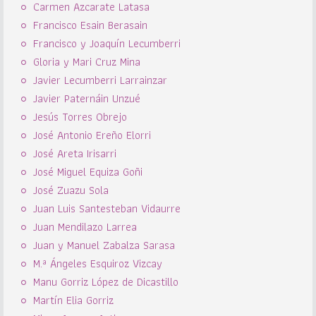
Carmen Azcarate Latasa
Francisco Esain Berasain
Francisco y Joaquín Lecumberri
Gloria y Mari Cruz Mina
Javier Lecumberri Larrainzar
Javier Paternáin Unzué
Jesús Torres Obrejo
José Antonio Ereño Elorri
José Areta Irisarri
José Miguel Equiza Goñi
José Zuazu Sola
Juan Luis Santesteban Vidaurre
Juan Mendilazo Larrea
Juan y Manuel Zabalza Sarasa
M.ª Ángeles Esquiroz Vizcay
Manu Gorriz López de Dicastillo
Martín Elia Gorriz