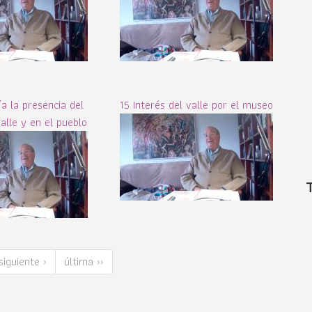
a la presencia del
15 Interés del valle por el museo
alle y en el pueblo
siguiente ›
última ››