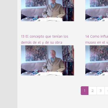
13 El concepto que tenían los
14 Como influí
demás de el y de su obra
museo en el v
1
2
3