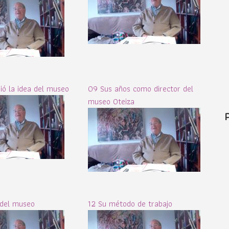
ó la idea del museo
09 Sus años como director del
museo Oteiza
 del museo
12 Su método de trabajo