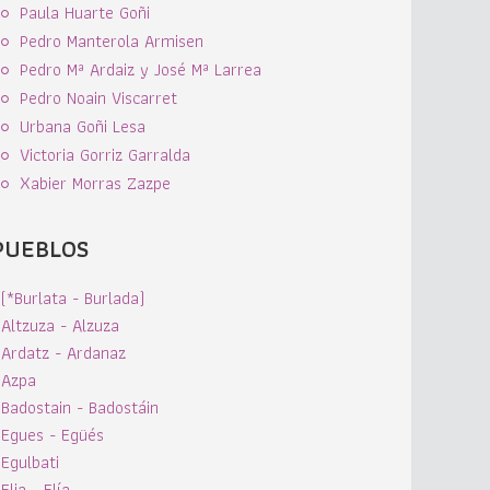
Paula Huarte Goñi
Pedro Manterola Armisen
Pedro Mª Ardaiz y José Mª Larrea
Pedro Noain Viscarret
Urbana Goñi Lesa
Victoria Gorriz Garralda
Xabier Morras Zazpe
PUEBLOS
(*Burlata - Burlada)
Altzuza - Alzuza
Ardatz - Ardanaz
Azpa
Badostain - Badostáin
Egues - Egüés
Egulbati
Elia - Elía