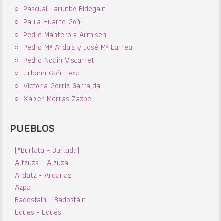
Pascual Larunbe Bidegain
Paula Huarte Goñi
Pedro Manterola Armisen
Pedro Mª Ardaiz y José Mª Larrea
Pedro Noain Viscarret
Urbana Goñi Lesa
Victoria Gorriz Garralda
Xabier Morras Zazpe
PUEBLOS
(*Burlata - Burlada)
Altzuza - Alzuza
Ardatz - Ardanaz
Azpa
Badostain - Badostáin
Egues - Egüés