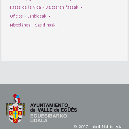
Fases de la vida - Bizitzaren faseak
Oficios - Lanbideak
Miscelánea - Saski-naski
© 2017 Labrit Multimedia.