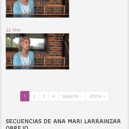
22 Vino
1
2
3
4
siguiente ›
última ››
SECUENCIAS DE ANA MARI LARRAINZAR
OBREJO