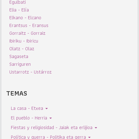
Egulbati
Elia - Elía
Elkano - Elcano
Erantsus - Eransus
Gorraitz - Gorraiz
Ibiriku - Ibiricu
Olatz - Olaz
Sagaseta
Sarriguren
Ustarrotz - Ustárroz
TEMAS
La casa - Etxea
El pueblo - Herria
Fiestas y religiosidad - Jaiak eta erlijioa
Política y guerra - Politika eta gerra