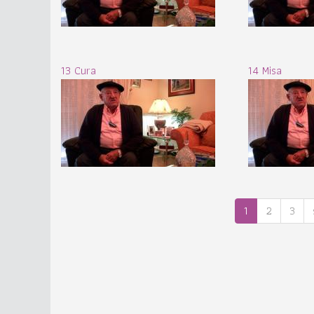
13 Cura
14 Misa
1
2
3