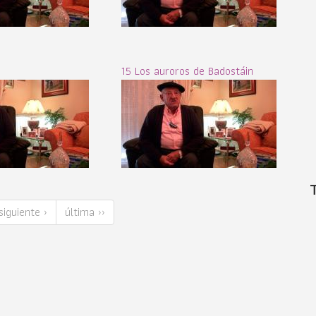
15 Los auroros de Badostáin
siguiente ›
última ››