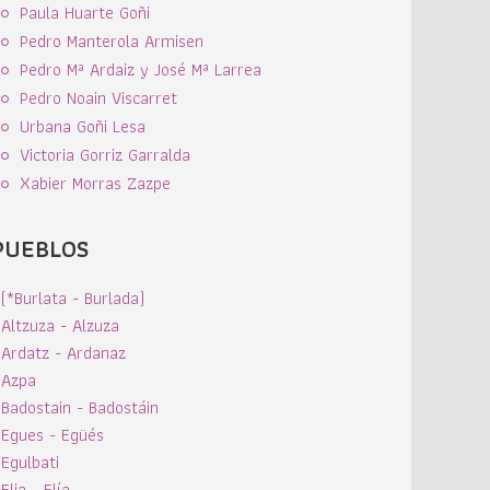
Paula Huarte Goñi
Pedro Manterola Armisen
Pedro Mª Ardaiz y José Mª Larrea
Pedro Noain Viscarret
Urbana Goñi Lesa
Victoria Gorriz Garralda
Xabier Morras Zazpe
PUEBLOS
(*Burlata - Burlada)
Altzuza - Alzuza
Ardatz - Ardanaz
Azpa
Badostain - Badostáin
Egues - Egüés
Egulbati
Elia - Elía