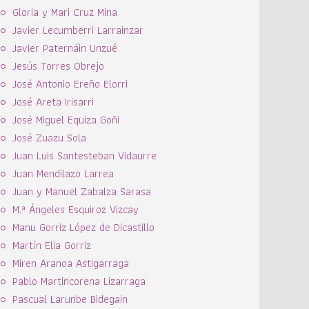
Gloria y Mari Cruz Mina
Javier Lecumberri Larrainzar
Javier Paternáin Unzué
Jesús Torres Obrejo
José Antonio Ereño Elorri
José Areta Irisarri
José Miguel Equiza Goñi
José Zuazu Sola
Juan Luis Santesteban Vidaurre
Juan Mendilazo Larrea
Juan y Manuel Zabalza Sarasa
M.ª Ángeles Esquiroz Vizcay
Manu Gorriz López de Dicastillo
Martín Elia Gorriz
Miren Aranoa Astigarraga
Pablo Martincorena Lizarraga
Pascual Larunbe Bidegain