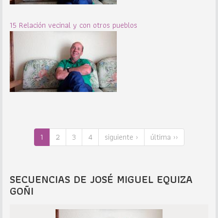
15 Relación vecinal y con otros pueblos
1
2
3
4
siguiente ›
última ››
SECUENCIAS DE JOSÉ MIGUEL EQUIZA
GOÑI