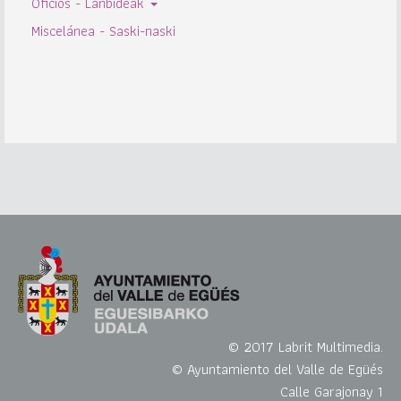
Oficios - Lanbideak
Miscelánea - Saski-naski
© 2017 Labrit Multimedia.
© Ayuntamiento del Valle de Egüés
Calle Garajonay 1