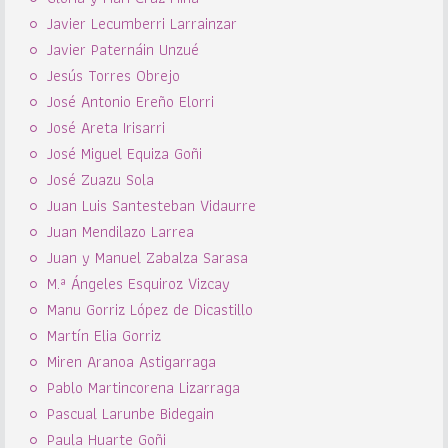
Javier Lecumberri Larrainzar
Javier Paternáin Unzué
Jesús Torres Obrejo
José Antonio Ereño Elorri
José Areta Irisarri
José Miguel Equiza Goñi
José Zuazu Sola
Juan Luis Santesteban Vidaurre
Juan Mendilazo Larrea
Juan y Manuel Zabalza Sarasa
M.ª Ángeles Esquiroz Vizcay
Manu Gorriz López de Dicastillo
Martín Elia Gorriz
Miren Aranoa Astigarraga
Pablo Martincorena Lizarraga
Pascual Larunbe Bidegain
Paula Huarte Goñi