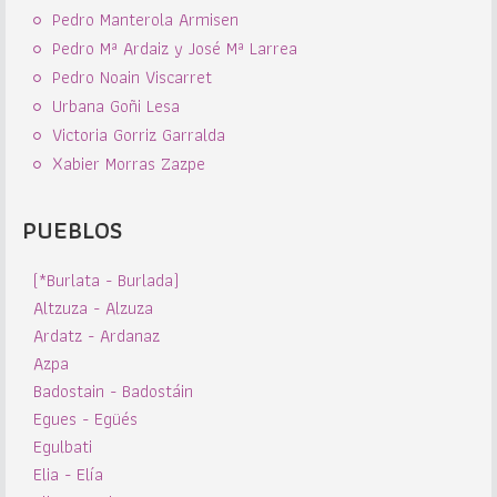
Pedro Manterola Armisen
Pedro Mª Ardaiz y José Mª Larrea
Pedro Noain Viscarret
Urbana Goñi Lesa
Victoria Gorriz Garralda
Xabier Morras Zazpe
PUEBLOS
(*Burlata - Burlada)
Altzuza - Alzuza
Ardatz - Ardanaz
Azpa
Badostain - Badostáin
Egues - Egüés
Egulbati
Elia - Elía