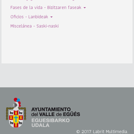
Fases de la vida - Bizitzaren faseak
Oficios - Lanbideak
Miscelánea - Saski-naski
© 2017 Labrit Multimedia.