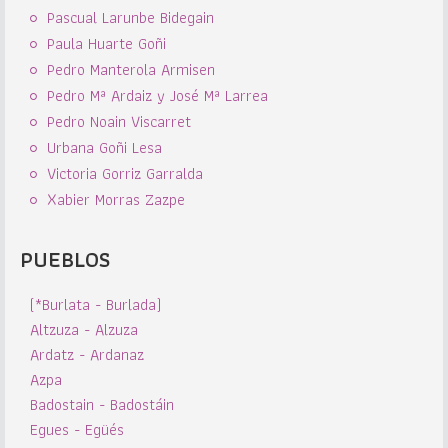
Pascual Larunbe Bidegain
Paula Huarte Goñi
Pedro Manterola Armisen
Pedro Mª Ardaiz y José Mª Larrea
Pedro Noain Viscarret
Urbana Goñi Lesa
Victoria Gorriz Garralda
Xabier Morras Zazpe
PUEBLOS
(*Burlata - Burlada)
Altzuza - Alzuza
Ardatz - Ardanaz
Azpa
Badostain - Badostáin
Egues - Egüés