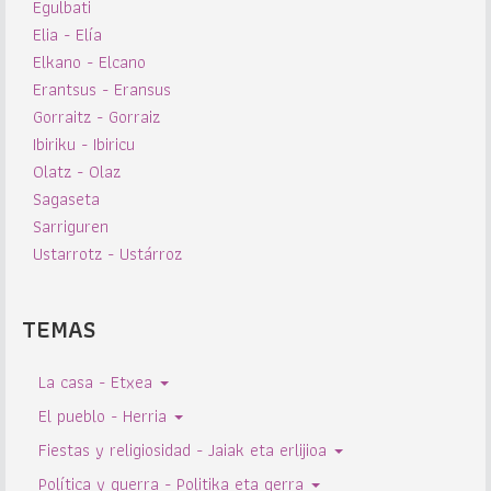
Egulbati
Elia - Elía
Elkano - Elcano
Erantsus - Eransus
Gorraitz - Gorraiz
Ibiriku - Ibiricu
Olatz - Olaz
Sagaseta
Sarriguren
Ustarrotz - Ustárroz
TEMAS
La casa - Etxea
El pueblo - Herria
Fiestas y religiosidad - Jaiak eta erlijioa
Política y guerra - Politika eta gerra