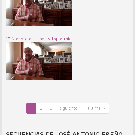
15 Nombre de casas y toponimia
1
2
3
siguiente ›
última ››
SECUENCIAS DE JOSÉ ANTONIO EREÑO