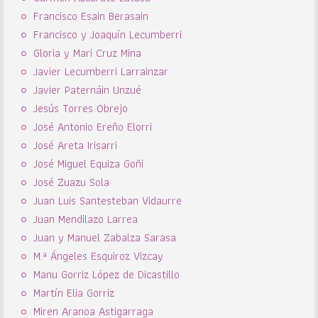
Francisco Esain Berasain
Francisco y Joaquín Lecumberri
Gloria y Mari Cruz Mina
Javier Lecumberri Larrainzar
Javier Paternáin Unzué
Jesús Torres Obrejo
José Antonio Ereño Elorri
José Areta Irisarri
José Miguel Equiza Goñi
José Zuazu Sola
Juan Luis Santesteban Vidaurre
Juan Mendilazo Larrea
Juan y Manuel Zabalza Sarasa
M.ª Ángeles Esquiroz Vizcay
Manu Gorriz López de Dicastillo
Martín Elia Gorriz
Miren Aranoa Astigarraga