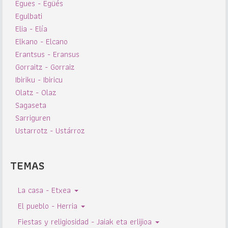
Egues - Egüés
Egulbati
Elia - Elía
Elkano - Elcano
Erantsus - Eransus
Gorraitz - Gorraiz
Ibiriku - Ibiricu
Olatz - Olaz
Sagaseta
Sarriguren
Ustarrotz - Ustárroz
TEMAS
La casa - Etxea
El pueblo - Herria
Fiestas y religiosidad - Jaiak eta erlijioa