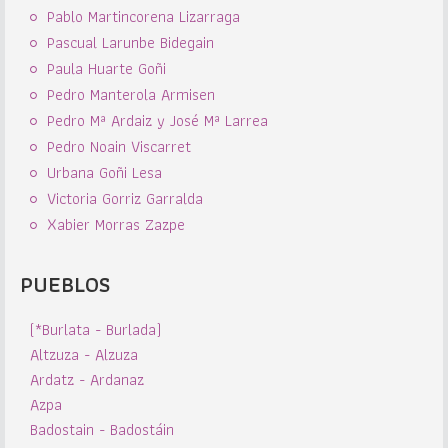
Pablo Martincorena Lizarraga
Pascual Larunbe Bidegain
Paula Huarte Goñi
Pedro Manterola Armisen
Pedro Mª Ardaiz y José Mª Larrea
Pedro Noain Viscarret
Urbana Goñi Lesa
Victoria Gorriz Garralda
Xabier Morras Zazpe
PUEBLOS
(*Burlata - Burlada)
Altzuza - Alzuza
Ardatz - Ardanaz
Azpa
Badostain - Badostáin