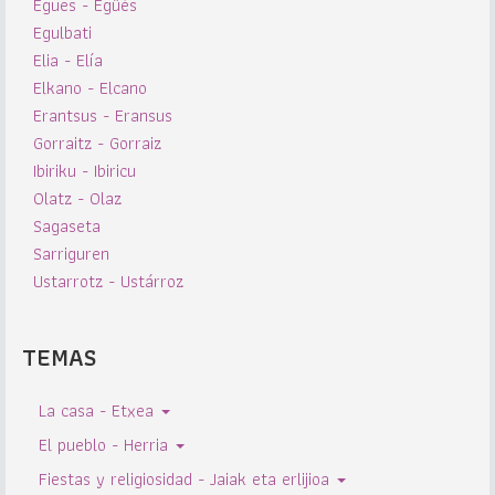
Egues - Egüés
Egulbati
Elia - Elía
Elkano - Elcano
Erantsus - Eransus
Gorraitz - Gorraiz
Ibiriku - Ibiricu
Olatz - Olaz
Sagaseta
Sarriguren
Ustarrotz - Ustárroz
TEMAS
La casa - Etxea
El pueblo - Herria
Fiestas y religiosidad - Jaiak eta erlijioa