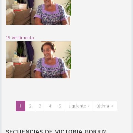
15 Vestimenta
1
2
3
4
5
siguiente ›
última ››
SECUENCIAS DE VICTORIA GORRIZ