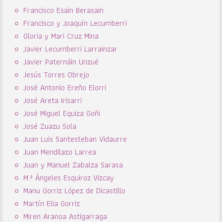
Francisco Esain Berasain
Francisco y Joaquín Lecumberri
Gloria y Mari Cruz Mina
Javier Lecumberri Larrainzar
Javier Paternáin Unzué
Jesús Torres Obrejo
José Antonio Ereño Elorri
José Areta Irisarri
José Miguel Equiza Goñi
José Zuazu Sola
Juan Luis Santesteban Vidaurre
Juan Mendilazo Larrea
Juan y Manuel Zabalza Sarasa
M.ª Ángeles Esquiroz Vizcay
Manu Gorriz López de Dicastillo
Martín Elia Gorriz
Miren Aranoa Astigarraga