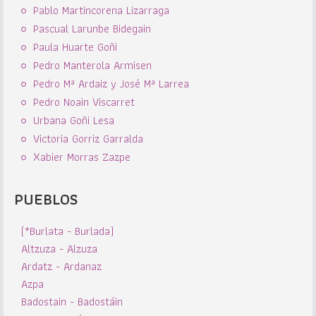
Pablo Martincorena Lizarraga
Pascual Larunbe Bidegain
Paula Huarte Goñi
Pedro Manterola Armisen
Pedro Mª Ardaiz y José Mª Larrea
Pedro Noain Viscarret
Urbana Goñi Lesa
Victoria Gorriz Garralda
Xabier Morras Zazpe
PUEBLOS
(*Burlata - Burlada)
Altzuza - Alzuza
Ardatz - Ardanaz
Azpa
Badostain - Badostáin