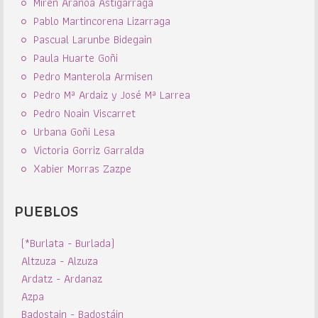
Miren Aranoa Astigarraga
Pablo Martincorena Lizarraga
Pascual Larunbe Bidegain
Paula Huarte Goñi
Pedro Manterola Armisen
Pedro Mª Ardaiz y José Mª Larrea
Pedro Noain Viscarret
Urbana Goñi Lesa
Victoria Gorriz Garralda
Xabier Morras Zazpe
PUEBLOS
(*Burlata - Burlada)
Altzuza - Alzuza
Ardatz - Ardanaz
Azpa
Badostain - Badostáin