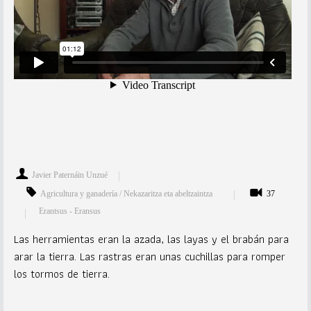
Javier Paternáin Unzué
Agricultura y ganadería / Nekazaritza eta abeltzaintza
37
Erantsus - Eransus
Las herramientas eran la azada, las layas y el brabán para
arar la tierra. Las rastras eran unas cuchillas para romper
los tormos de tierra.