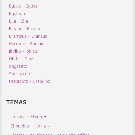
Egues - Egüés
Egulbati
Elia - Elía
Elkano - Elcano
Erantsus - Eransus
Gorraitz - Gorraiz
Ibiriku - Ibiricu
Olatz - Olaz
Sagaseta
Sarriguren
Ustarrotz - Ustárroz
TEMAS
La casa - Etxea
El pueblo - Herria