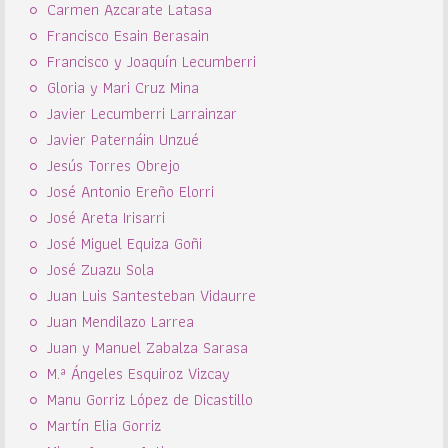
Carmen Azcarate Latasa
Francisco Esain Berasain
Francisco y Joaquín Lecumberri
Gloria y Mari Cruz Mina
Javier Lecumberri Larrainzar
Javier Paternáin Unzué
Jesús Torres Obrejo
José Antonio Ereño Elorri
José Areta Irisarri
José Miguel Equiza Goñi
José Zuazu Sola
Juan Luis Santesteban Vidaurre
Juan Mendilazo Larrea
Juan y Manuel Zabalza Sarasa
M.ª Ángeles Esquiroz Vizcay
Manu Gorriz López de Dicastillo
Martín Elia Gorriz