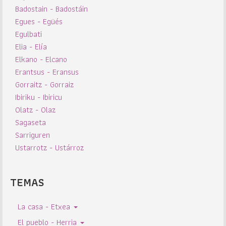
Badostain - Badostáin
Egues - Egüés
Egulbati
Elia - Elía
Elkano - Elcano
Erantsus - Eransus
Gorraitz - Gorraiz
Ibiriku - Ibiricu
Olatz - Olaz
Sagaseta
Sarriguren
Ustarrotz - Ustárroz
TEMAS
La casa - Etxea
El pueblo - Herria