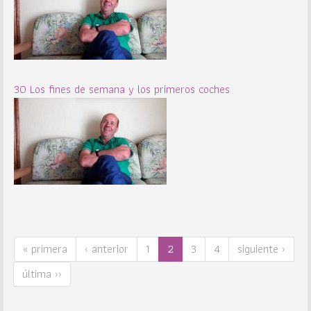
30 Los fines de semana y los primeros coches
« primera
‹ anterior
1
2
3
4
siguiente ›
última ››