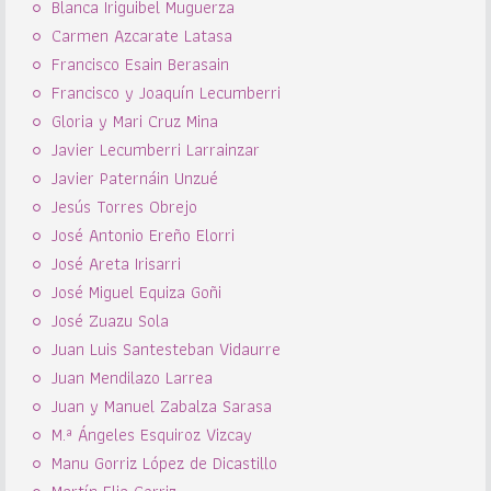
Blanca Iriguibel Muguerza
Carmen Azcarate Latasa
Francisco Esain Berasain
Francisco y Joaquín Lecumberri
Gloria y Mari Cruz Mina
Javier Lecumberri Larrainzar
Javier Paternáin Unzué
Jesús Torres Obrejo
José Antonio Ereño Elorri
José Areta Irisarri
José Miguel Equiza Goñi
José Zuazu Sola
Juan Luis Santesteban Vidaurre
Juan Mendilazo Larrea
Juan y Manuel Zabalza Sarasa
M.ª Ángeles Esquiroz Vizcay
Manu Gorriz López de Dicastillo