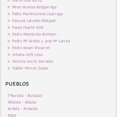
Martín Elia Gorriz
Miren Aranoa Astigarraga
Pablo Martincorena Lizarraga
Pascual Larunbe Bidegain
Paula Huarte Goñi
Pedro Manterola Armisen
Pedro Mª Ardaiz y José Mª Larrea
Pedro Noain Viscarret
Urbana Goñi Lesa
Victoria Gorriz Garralda
Xabier Morras Zazpe
PUEBLOS
(*Burlata - Burlada)
Altzuza - Alzuza
Ardatz - Ardanaz
Azpa