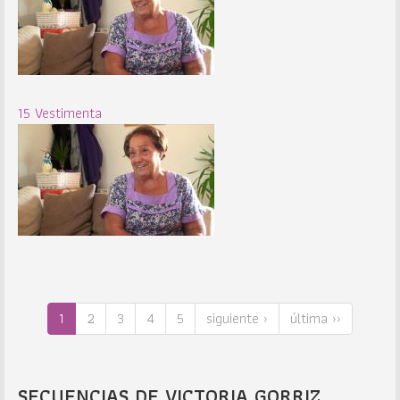
15 Vestimenta
1
2
3
4
5
siguiente ›
última ››
SECUENCIAS DE VICTORIA GORRIZ