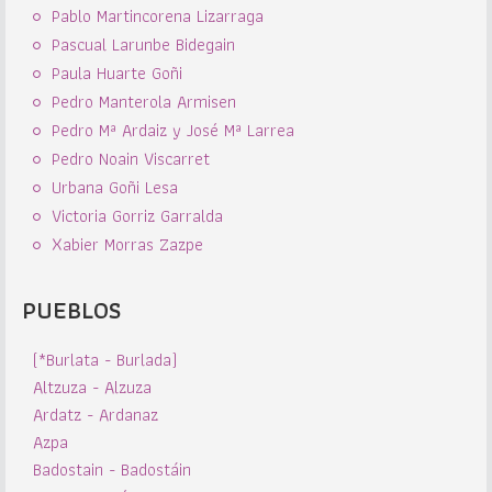
Pablo Martincorena Lizarraga
Pascual Larunbe Bidegain
Paula Huarte Goñi
Pedro Manterola Armisen
Pedro Mª Ardaiz y José Mª Larrea
Pedro Noain Viscarret
Urbana Goñi Lesa
Victoria Gorriz Garralda
Xabier Morras Zazpe
PUEBLOS
(*Burlata - Burlada)
Altzuza - Alzuza
Ardatz - Ardanaz
Azpa
Badostain - Badostáin