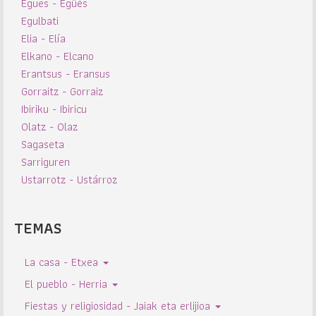
Egues - Egüés
Egulbati
Elia - Elía
Elkano - Elcano
Erantsus - Eransus
Gorraitz - Gorraiz
Ibiriku - Ibiricu
Olatz - Olaz
Sagaseta
Sarriguren
Ustarrotz - Ustárroz
TEMAS
La casa - Etxea
El pueblo - Herria
Fiestas y religiosidad - Jaiak eta erlijioa