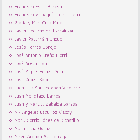
Francisco Esain Berasain
Francisco y Joaquín Lecumberri
Gloria y Mari Cruz Mina
Javier Lecumberri Larrainzar
Javier Paternáin Unzué
Jesús Torres Obrejo
José Antonio Ereño Elorri
José Areta Irisarri
José Miguel Equiza Goñi
José Zuazu Sola
Juan Luis Santesteban Vidaurre
Juan Mendilazo Larrea
Juan y Manuel Zabalza Sarasa
M.ª Ángeles Esquiroz Vizcay
Manu Gorriz López de Dicastillo
Martín Elia Gorriz
Miren Aranoa Astigarraga