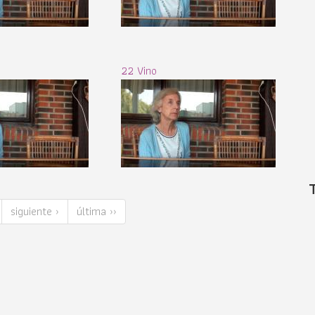
22 Vino
siguiente ›
última ››