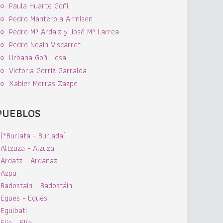
Paula Huarte Goñi
Pedro Manterola Armisen
Pedro Mª Ardaiz y José Mª Larrea
Pedro Noain Viscarret
Urbana Goñi Lesa
Victoria Gorriz Garralda
Xabier Morras Zazpe
PUEBLOS
(*Burlata - Burlada)
Altzuza - Alzuza
Ardatz - Ardanaz
Azpa
Badostain - Badostáin
Egues - Egüés
Egulbati
Elia - Elía