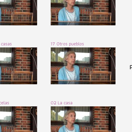
 casas
17 Otros pueblos
celas
02 La casa