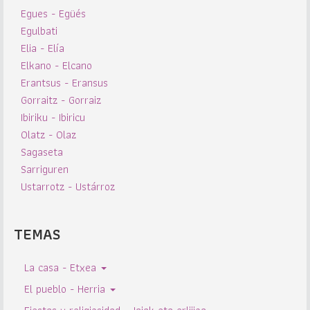
Egues - Egüés
Egulbati
Elia - Elía
Elkano - Elcano
Erantsus - Eransus
Gorraitz - Gorraiz
Ibiriku - Ibiricu
Olatz - Olaz
Sagaseta
Sarriguren
Ustarrotz - Ustárroz
TEMAS
La casa - Etxea
El pueblo - Herria