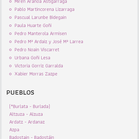
Miren Aranoa Astigarraga
Pablo Martincorena Lizarraga
Pascual Larunbe Bidegain
Paula Huarte Goñi
Pedro Manterola Armisen
Pedro Mª Ardaiz y José Mª Larrea
Pedro Noain Viscarret
Urbana Goñi Lesa
Victoria Gorriz Garralda
Xabier Morras Zazpe
PUEBLOS
(*Burlata - Burlada)
Altzuza - Alzuza
Ardatz - Ardanaz
Azpa
Badostain - Badostáin