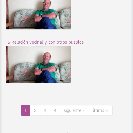
15 Relación vecinal y con otros pueblos
1
2
3
4
siguiente ›
última ››