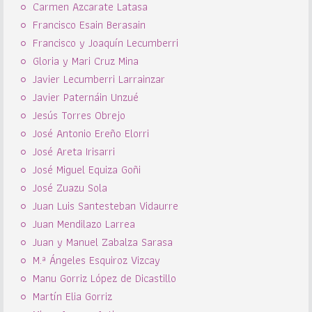
Carmen Azcarate Latasa
Francisco Esain Berasain
Francisco y Joaquín Lecumberri
Gloria y Mari Cruz Mina
Javier Lecumberri Larrainzar
Javier Paternáin Unzué
Jesús Torres Obrejo
José Antonio Ereño Elorri
José Areta Irisarri
José Miguel Equiza Goñi
José Zuazu Sola
Juan Luis Santesteban Vidaurre
Juan Mendilazo Larrea
Juan y Manuel Zabalza Sarasa
M.ª Ángeles Esquiroz Vizcay
Manu Gorriz López de Dicastillo
Martín Elia Gorriz