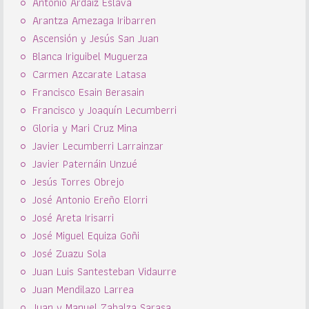
Antonio Ardaiz Eslava
Arantza Amezaga Iribarren
Ascensión y Jesús San Juan
Blanca Iriguibel Muguerza
Carmen Azcarate Latasa
Francisco Esain Berasain
Francisco y Joaquín Lecumberri
Gloria y Mari Cruz Mina
Javier Lecumberri Larrainzar
Javier Paternáin Unzué
Jesús Torres Obrejo
José Antonio Ereño Elorri
José Areta Irisarri
José Miguel Equiza Goñi
José Zuazu Sola
Juan Luis Santesteban Vidaurre
Juan Mendilazo Larrea
Juan y Manuel Zabalza Sarasa