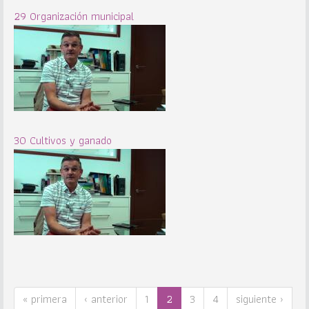
29 Organización municipal
30 Cultivos y ganado
« primera
‹ anterior
1
2
3
4
siguiente ›