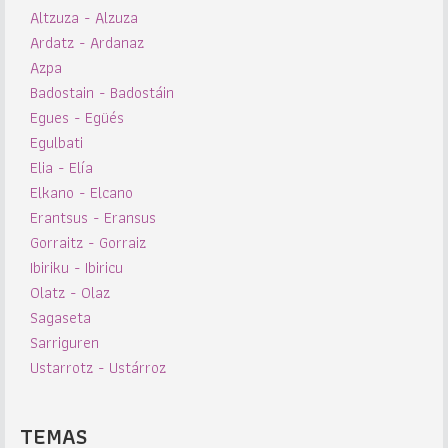
Altzuza - Alzuza
Ardatz - Ardanaz
Azpa
Badostain - Badostáin
Egues - Egüés
Egulbati
Elia - Elía
Elkano - Elcano
Erantsus - Eransus
Gorraitz - Gorraiz
Ibiriku - Ibiricu
Olatz - Olaz
Sagaseta
Sarriguren
Ustarrotz - Ustárroz
TEMAS