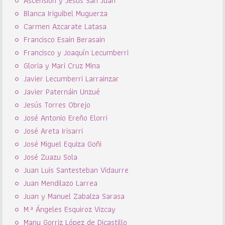
Ascensión y Jesús San Juan
Blanca Iriguibel Muguerza
Carmen Azcarate Latasa
Francisco Esain Berasain
Francisco y Joaquín Lecumberri
Gloria y Mari Cruz Mina
Javier Lecumberri Larrainzar
Javier Paternáin Unzué
Jesús Torres Obrejo
José Antonio Ereño Elorri
José Areta Irisarri
José Miguel Equiza Goñi
José Zuazu Sola
Juan Luis Santesteban Vidaurre
Juan Mendilazo Larrea
Juan y Manuel Zabalza Sarasa
M.ª Ángeles Esquiroz Vizcay
Manu Gorriz López de Dicastillo