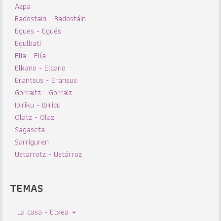
Azpa
Badostain - Badostáin
Egues - Egüés
Egulbati
Elia - Elía
Elkano - Elcano
Erantsus - Eransus
Gorraitz - Gorraiz
Ibiriku - Ibiricu
Olatz - Olaz
Sagaseta
Sarriguren
Ustarrotz - Ustárroz
TEMAS
La casa - Etxea