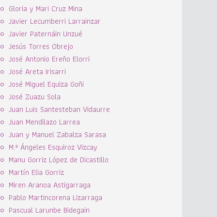
Gloria y Mari Cruz Mina
Javier Lecumberri Larrainzar
Javier Paternáin Unzué
Jesús Torres Obrejo
José Antonio Ereño Elorri
José Areta Irisarri
José Miguel Equiza Goñi
José Zuazu Sola
Juan Luis Santesteban Vidaurre
Juan Mendilazo Larrea
Juan y Manuel Zabalza Sarasa
M.ª Ángeles Esquiroz Vizcay
Manu Gorriz López de Dicastillo
Martín Elia Gorriz
Miren Aranoa Astigarraga
Pablo Martincorena Lizarraga
Pascual Larunbe Bidegain