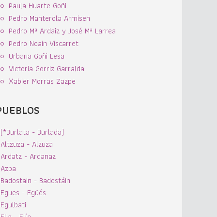
Paula Huarte Goñi
Pedro Manterola Armisen
Pedro Mª Ardaiz y José Mª Larrea
Pedro Noain Viscarret
Urbana Goñi Lesa
Victoria Gorriz Garralda
Xabier Morras Zazpe
PUEBLOS
(*Burlata - Burlada)
Altzuza - Alzuza
Ardatz - Ardanaz
Azpa
Badostain - Badostáin
Egues - Egüés
Egulbati
Elia - Elía