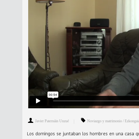
Javier Paternáin Unzué
Noviazgo y matrimonio / Ezkongaia
Los domingos se juntaban los hombres en una casa qu