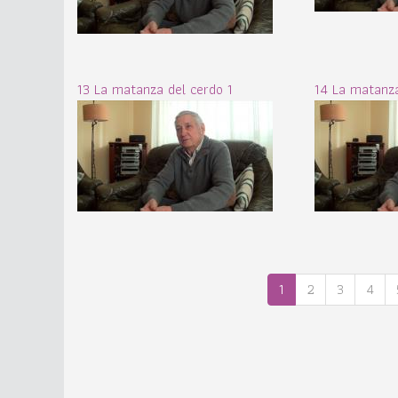
13 La matanza del cerdo 1
14 La matanza
1
2
3
4