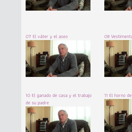
07 El váter y el aseo
08 Vestimenta
10 El ganado de casa y el trabajo
11 El horno d
de su padre