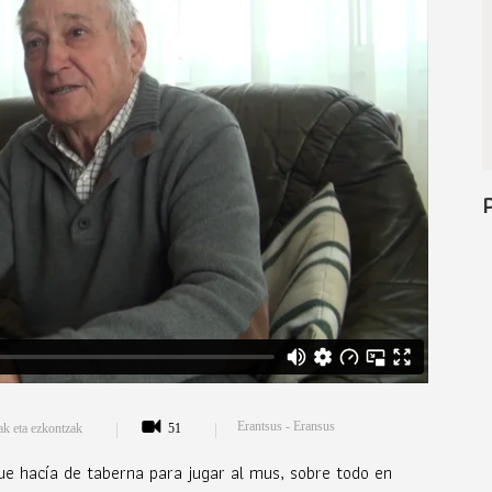
Erantsus - Eransus
k eta ezkontzak
51
e hacía de taberna para jugar al mus, sobre todo en