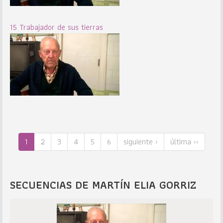
15 Trabajador de sus tierras
1
2
3
4
5
6
siguiente ›
última ››
SECUENCIAS DE MARTÍN ELIA GORRIZ