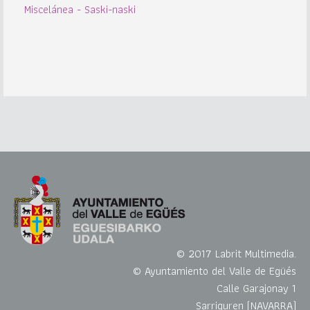
Miscelánea - Saski-naski
© 2017 Labrit Multimedia.
© Ayuntamiento del Valle de Egüés
Calle Garajonay 1
Sarriguren (NAVARRA)