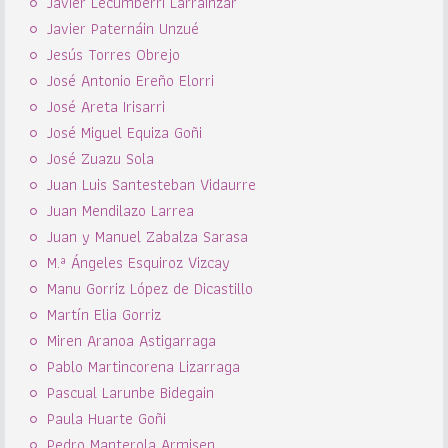
Javier Lecumberri Larrainzar
Javier Paternáin Unzué
Jesús Torres Obrejo
José Antonio Ereño Elorri
José Areta Irisarri
José Miguel Equiza Goñi
José Zuazu Sola
Juan Luis Santesteban Vidaurre
Juan Mendilazo Larrea
Juan y Manuel Zabalza Sarasa
M.ª Ángeles Esquiroz Vizcay
Manu Gorriz López de Dicastillo
Martín Elia Gorriz
Miren Aranoa Astigarraga
Pablo Martincorena Lizarraga
Pascual Larunbe Bidegain
Paula Huarte Goñi
Pedro Manterola Armisen