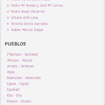
Pedro Mª Ardaiz y José Mª Larrea
Pedro Noain Viscarret
Urbana Goñi Lesa
Victoria Gorriz Garralda
Xabier Morras Zazpe
PUEBLOS
(*Burlata - Burlada)
Altzuza - Alzuza
Ardatz - Ardanaz
Azpa
Badostain - Badostáin
Egues - Egüés
Egulbati
Elia - Elía
Elkano - Elcano