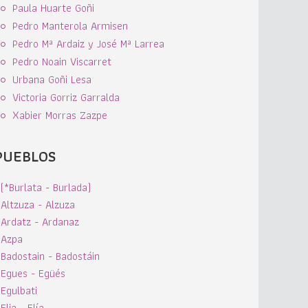
Paula Huarte Goñi
Pedro Manterola Armisen
Pedro Mª Ardaiz y José Mª Larrea
Pedro Noain Viscarret
Urbana Goñi Lesa
Victoria Gorriz Garralda
Xabier Morras Zazpe
PUEBLOS
(*Burlata - Burlada)
Altzuza - Alzuza
Ardatz - Ardanaz
Azpa
Badostain - Badostáin
Egues - Egüés
Egulbati
Elia - Elía