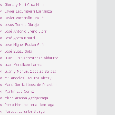
Gloria y Mari Cruz Mina
Javier Lecumberri Larrainzar
Javier Paternáin Unzué
Jesús Torres Obrejo
José Antonio Ereño Elorri
José Areta Irisarri
José Miguel Equiza Goñi
José Zuazu Sola
Juan Luis Santesteban Vidaurre
Juan Mendilazo Larrea
Juan y Manuel Zabalza Sarasa
M.ª Ángeles Esquiroz Vizcay
Manu Gorriz López de Dicastillo
Martín Elia Gorriz
Miren Aranoa Astigarraga
Pablo Martincorena Lizarraga
Pascual Larunbe Bidegain