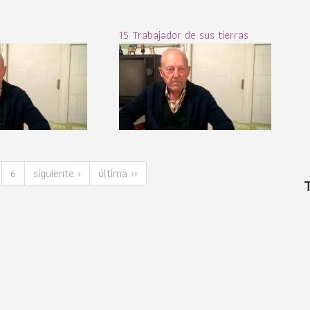
15 Trabajador de sus tierras
6
siguiente ›
última ››