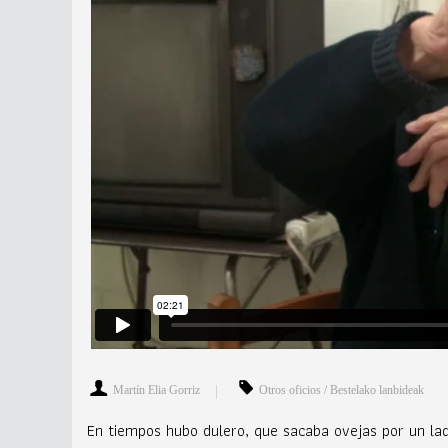
Martín Elia Gorriz
Otros oficios / Bestelako lanbideak
En tiempos hubo dulero, que sacaba ovejas por un lad