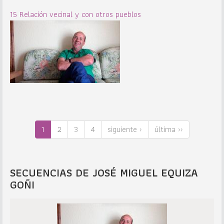
15 Relación vecinal y con otros pueblos
1
2
3
4
siguiente ›
última ››
SECUENCIAS DE JOSÉ MIGUEL EQUIZA
GOÑI