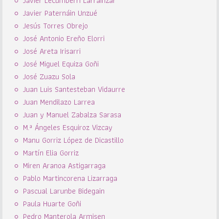
Javier Lecumberri Larrainzar
Javier Paternáin Unzué
Jesús Torres Obrejo
José Antonio Ereño Elorri
José Areta Irisarri
José Miguel Equiza Goñi
José Zuazu Sola
Juan Luis Santesteban Vidaurre
Juan Mendilazo Larrea
Juan y Manuel Zabalza Sarasa
M.ª Ángeles Esquiroz Vizcay
Manu Gorriz López de Dicastillo
Martín Elia Gorriz
Miren Aranoa Astigarraga
Pablo Martincorena Lizarraga
Pascual Larunbe Bidegain
Paula Huarte Goñi
Pedro Manterola Armisen