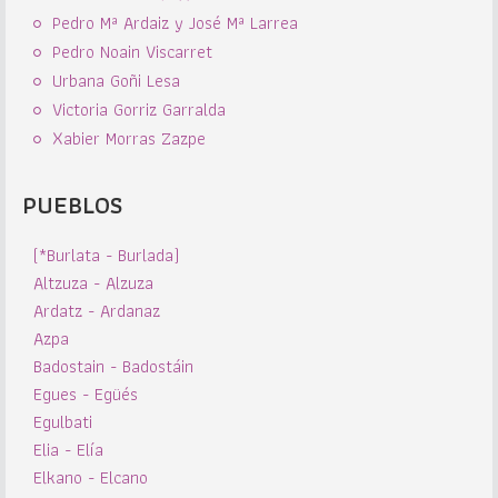
Pedro Mª Ardaiz y José Mª Larrea
Pedro Noain Viscarret
Urbana Goñi Lesa
Victoria Gorriz Garralda
Xabier Morras Zazpe
PUEBLOS
(*Burlata - Burlada)
Altzuza - Alzuza
Ardatz - Ardanaz
Azpa
Badostain - Badostáin
Egues - Egüés
Egulbati
Elia - Elía
Elkano - Elcano