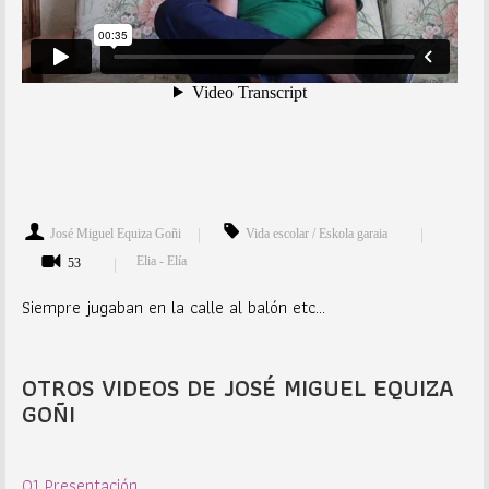
José Miguel Equiza Goñi
Vida escolar / Eskola garaia
Elia - Elía
53
Siempre jugaban en la calle al balón etc…
OTROS VIDEOS DE JOSÉ MIGUEL EQUIZA
GOÑI
01 Presentación