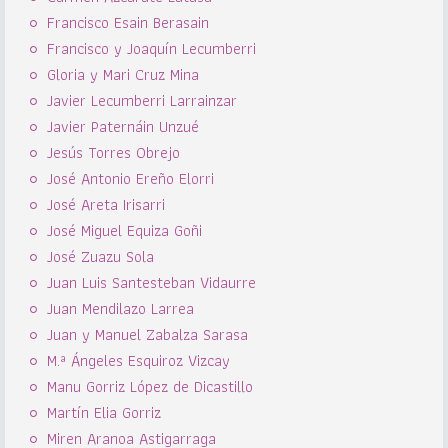
Francisco Esain Berasain
Francisco y Joaquín Lecumberri
Gloria y Mari Cruz Mina
Javier Lecumberri Larrainzar
Javier Paternáin Unzué
Jesús Torres Obrejo
José Antonio Ereño Elorri
José Areta Irisarri
José Miguel Equiza Goñi
José Zuazu Sola
Juan Luis Santesteban Vidaurre
Juan Mendilazo Larrea
Juan y Manuel Zabalza Sarasa
M.ª Ángeles Esquiroz Vizcay
Manu Gorriz López de Dicastillo
Martín Elia Gorriz
Miren Aranoa Astigarraga