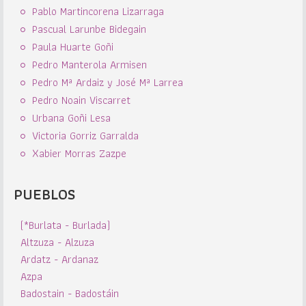
Pablo Martincorena Lizarraga
Pascual Larunbe Bidegain
Paula Huarte Goñi
Pedro Manterola Armisen
Pedro Mª Ardaiz y José Mª Larrea
Pedro Noain Viscarret
Urbana Goñi Lesa
Victoria Gorriz Garralda
Xabier Morras Zazpe
PUEBLOS
(*Burlata - Burlada)
Altzuza - Alzuza
Ardatz - Ardanaz
Azpa
Badostain - Badostáin