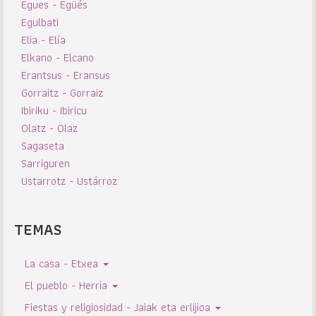
Egues - Egüés
Egulbati
Elia - Elía
Elkano - Elcano
Erantsus - Eransus
Gorraitz - Gorraiz
Ibiriku - Ibiricu
Olatz - Olaz
Sagaseta
Sarriguren
Ustarrotz - Ustárroz
TEMAS
La casa - Etxea
El pueblo - Herria
Fiestas y religiosidad - Jaiak eta erlijioa