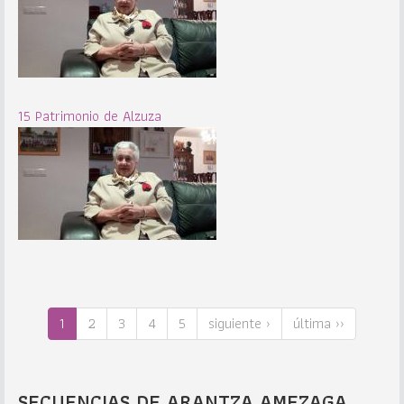
15 Patrimonio de Alzuza
1
2
3
4
5
siguiente ›
última ››
SECUENCIAS DE ARANTZA AMEZAGA