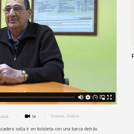
Ustarrotz - Ustárroz
nbideak
54
adero solía ir en bicicleta con una barca detrás.