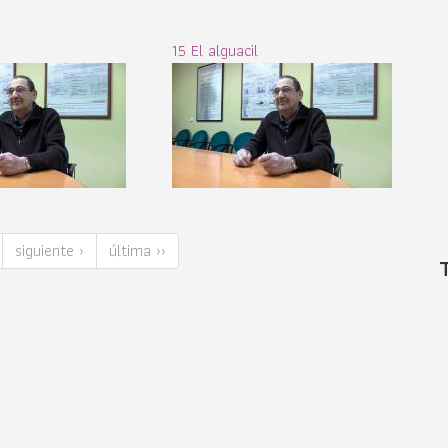
15 El alguacil
siguiente ›
última ››