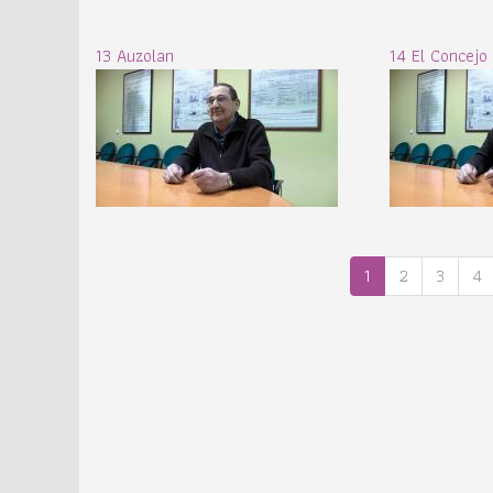
13 Auzolan
14 El Concejo
1
2
3
4