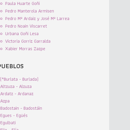
Paula Huarte Goñi
Pedro Manterola Armisen
Pedro Mª Ardaiz y José Mª Larrea
Pedro Noain Viscarret
Urbana Goñi Lesa
Victoria Gorriz Garralda
Xabier Morras Zazpe
PUEBLOS
(*Burlata - Burlada)
Altzuza - Alzuza
Ardatz - Ardanaz
Azpa
Badostain - Badostáin
Egues - Egüés
Egulbati
Elia - Elía