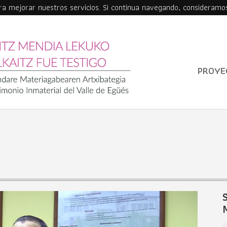
ara mejorar nuestros servicios. Si continua navegando, consideramo
PROYE