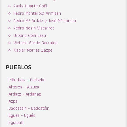
Paula Huarte Goñi
Pedro Manterola Armisen
Pedro Mª Ardaiz y José Mª Larrea
Pedro Noain Viscarret
Urbana Goñi Lesa
Victoria Gorriz Garralda
Xabier Morras Zazpe
PUEBLOS
(*Burlata - Burlada)
Altzuza - Alzuza
Ardatz - Ardanaz
Azpa
Badostain - Badostáin
Egues - Egüés
Egulbati