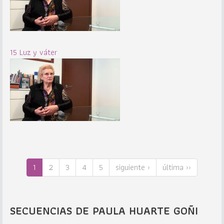
15 Luz y váter
1
2
3
4
5
siguiente ›
última ››
SECUENCIAS DE PAULA HUARTE GOÑI