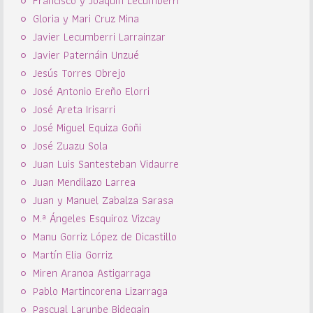
Francisco y Joaquín Lecumberri
Gloria y Mari Cruz Mina
Javier Lecumberri Larrainzar
Javier Paternáin Unzué
Jesús Torres Obrejo
José Antonio Ereño Elorri
José Areta Irisarri
José Miguel Equiza Goñi
José Zuazu Sola
Juan Luis Santesteban Vidaurre
Juan Mendilazo Larrea
Juan y Manuel Zabalza Sarasa
M.ª Ángeles Esquiroz Vizcay
Manu Gorriz López de Dicastillo
Martín Elia Gorriz
Miren Aranoa Astigarraga
Pablo Martincorena Lizarraga
Pascual Larunbe Bidegain