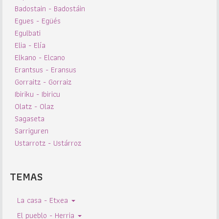
Badostain - Badostáin
Egues - Egüés
Egulbati
Elia - Elía
Elkano - Elcano
Erantsus - Eransus
Gorraitz - Gorraiz
Ibiriku - Ibiricu
Olatz - Olaz
Sagaseta
Sarriguren
Ustarrotz - Ustárroz
TEMAS
La casa - Etxea
El pueblo - Herria