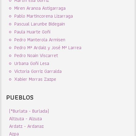
Martín Elia Gorriz
Miren Aranoa Astigarraga
Pablo Martincorena Lizarraga
Pascual Larunbe Bidegain
Paula Huarte Goñi
Pedro Manterola Armisen
Pedro Mª Ardaiz y José Mª Larrea
Pedro Noain Viscarret
Urbana Goñi Lesa
Victoria Gorriz Garralda
Xabier Morras Zazpe
PUEBLOS
(*Burlata - Burlada)
Altzuza - Alzuza
Ardatz - Ardanaz
Azpa