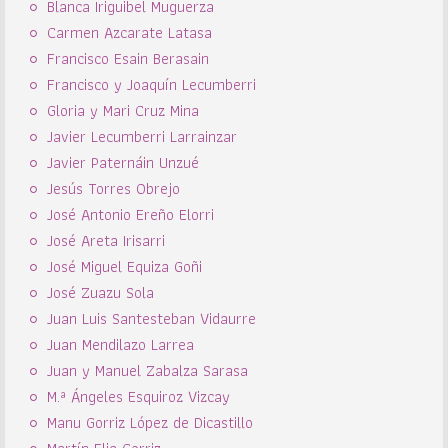
Blanca Iriguibel Muguerza
Carmen Azcarate Latasa
Francisco Esain Berasain
Francisco y Joaquín Lecumberri
Gloria y Mari Cruz Mina
Javier Lecumberri Larrainzar
Javier Paternáin Unzué
Jesús Torres Obrejo
José Antonio Ereño Elorri
José Areta Irisarri
José Miguel Equiza Goñi
José Zuazu Sola
Juan Luis Santesteban Vidaurre
Juan Mendilazo Larrea
Juan y Manuel Zabalza Sarasa
M.ª Ángeles Esquiroz Vizcay
Manu Gorriz López de Dicastillo