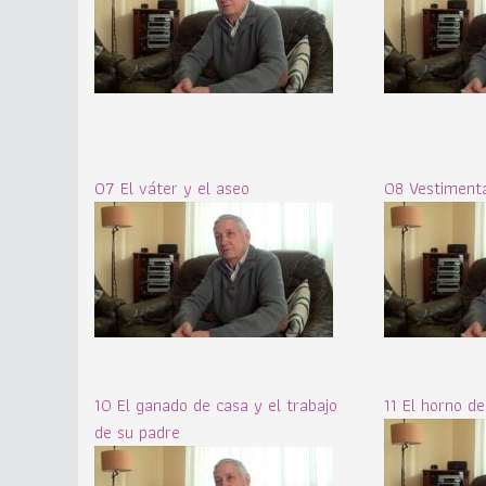
07 El váter y el aseo
08 Vestimenta
10 El ganado de casa y el trabajo
11 El horno d
de su padre