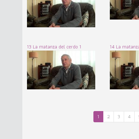
13 La matanza del cerdo 1
14 La matanza
1
2
3
4