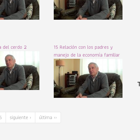
 del cerdo 2
15 Relación con los padres y
manejo de la economía familiar
5
siguiente ›
última ››