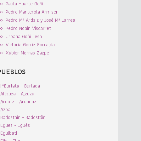
Paula Huarte Goñi
Pedro Manterola Armisen
Pedro Mª Ardaiz y José Mª Larrea
Pedro Noain Viscarret
Urbana Goñi Lesa
Victoria Gorriz Garralda
Xabier Morras Zazpe
PUEBLOS
(*Burlata - Burlada)
Altzuza - Alzuza
Ardatz - Ardanaz
Azpa
Badostain - Badostáin
Egues - Egüés
Egulbati
Elia - Elía