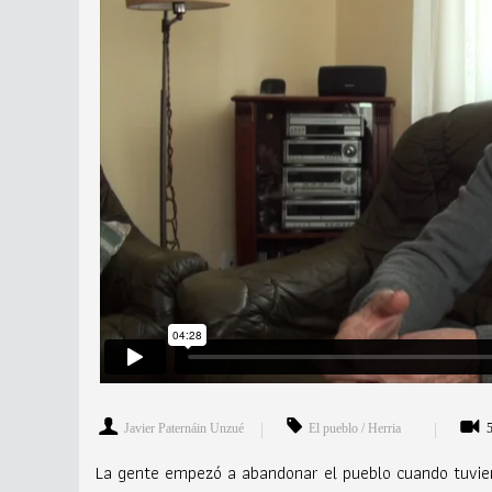
Javier Paternáin Unzué
El pueblo / Herria
5
La gente empezó a abandonar el pueblo cuando tuvier