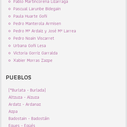
Pablo Martincorena Lizarraga
Pascual Larunbe Bidegain
Paula Huarte Goñi
Pedro Manterola Armisen
Pedro Mª Ardaiz y José Mª Larrea
Pedro Noain Viscarret
Urbana Goñi Lesa
Victoria Gorriz Garralda
Xabier Morras Zazpe
PUEBLOS
(*Burlata - Burlada)
Altzuza - Alzuza
Ardatz - Ardanaz
Azpa
Badostain - Badostáin
Egues - Egüés