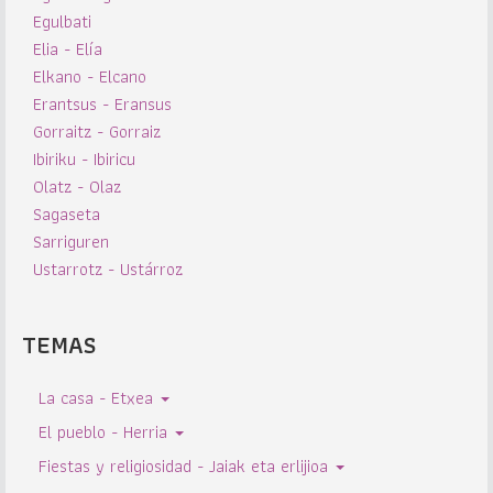
Egulbati
Elia - Elía
Elkano - Elcano
Erantsus - Eransus
Gorraitz - Gorraiz
Ibiriku - Ibiricu
Olatz - Olaz
Sagaseta
Sarriguren
Ustarrotz - Ustárroz
TEMAS
La casa - Etxea
El pueblo - Herria
Fiestas y religiosidad - Jaiak eta erlijioa